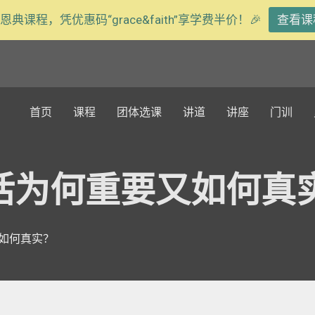
恩典课程，凭优惠码“grace&faith”享学费半价！🎉
查看课
首页
课程
团体选课
讲道
讲座
门训
活为何重要又如何真
如何真实？