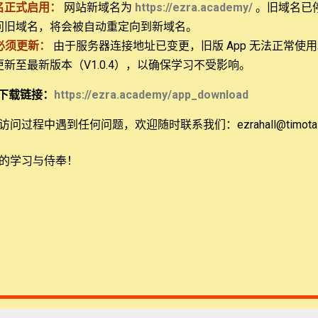
名正式启用：
网站新域名为
https://ezra.academy/
。旧域名已
问旧域名，将会被自动重定向到新域名。
必须更新：
由于服务器连接地址已变更，旧版 App 无法正常使
 更新至最新版本（V1.0.4），以确保学习不受影响。
15:49
18:23
下载链接：
https://ezra.academy/app_download
讲演作业2
圣经处境化：学生讲演作业1
s
456 views
问过程中遇到任何问题，欢迎随时联系我们：ezrahall@timotai.
的学习与侍奉！
03:14
6:42
牧养/教导的目的是什么？
奥斯邦-罗马书：神的权柄和世上的权柄
s
445 views