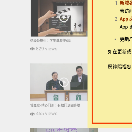
新域
若访
App
App
17:06
更新/
圣经处境化：学生讲演作业3
圣经处境化：学生
829 views
717 view
如在更新或访
愿神赐福您
3:31
曾金发-精心门训：有效门训四步骤
奥斯邦-罗马书：
465 views
373 view