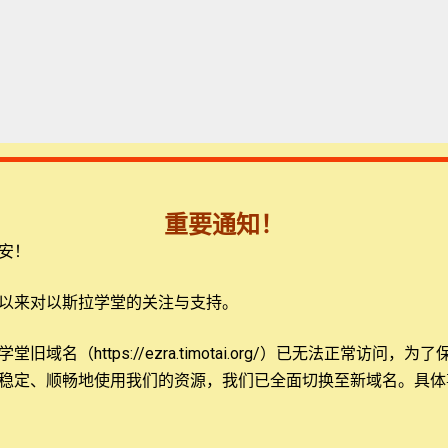
重要通知！
安！
以来对以斯拉学堂的关注与支持。
7:10
12:26
洛克博士：盟约的圣经神学
圣经处境化：学生讲演作业4
旧域名（https://ezra.timotai.org/）已无法正常访问，
为了
s
406 views
稳定、顺畅地使用我们的资源，我们已全面切换至新域名。具体