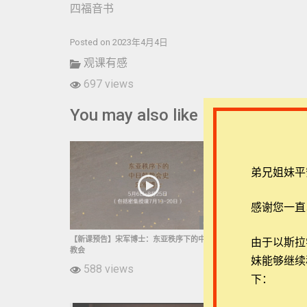
四福音书
Posted on 2023年4月4日
观课有感
697 views
You may also like
弟兄姐妹平
感谢您一直
01:13
【新课预告】宋军博士：东亚秩序下的中日韩
【新课预告】布
由于以斯拉学堂
教会
598 view
妹能够继续
588 views
下：