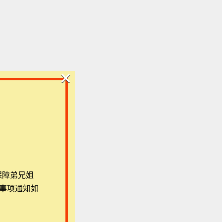
×
保障弟兄姐
事项通知如