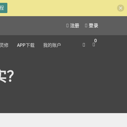
程
注册
登录
0
灵修
APP下载
我的账户
实？