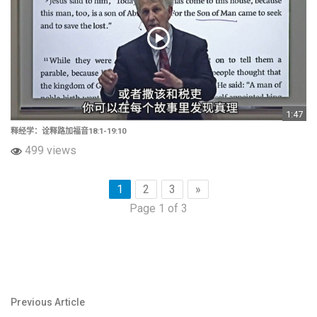
1:47
释经学：诠释路加福音18:1-19:10
499 views
1
2
3
»
Page 1 of 3
文
Previous Article