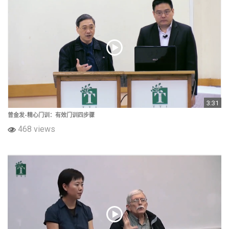
3:31
曾金发-精心门训：有效门训四步骤
468 views