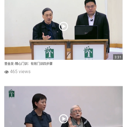
3:31
曾金发-精心门训：有效门训四步骤
465 views