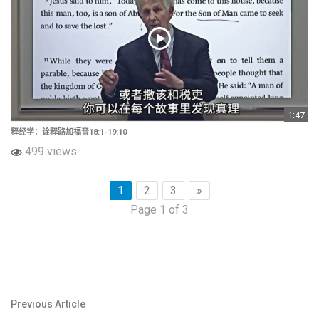
1:47
释经学：诠释路加福音18:1-19:10
499 views
1
2
3
»
Page 1 of 3
文
Previous Article