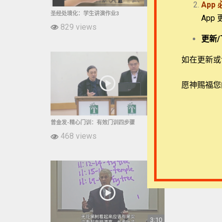
17:06
App
圣经处境化：学生讲演作业3
圣经处境化：学生
App
829 views
717 view
更新/
如在更新或访
愿神赐福您
3:31
曾金发-精心门训：有效门训四步骤
奥斯邦-罗马书：
468 views
374 view
3:10