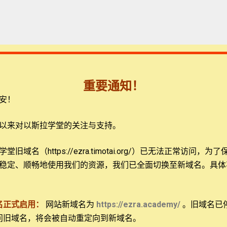
重要通知！
安！
7:10
12:26
洛克博士：盟约的圣经神学
圣经处境化：学生讲演作业4
以来对以斯拉学堂的关注与支持。
s
406 views
旧域名（https://ezra.timotai.org/）已无法正常访问，
为了
稳定、顺畅地使用我们的资源，我们已全面切换至新域名。具体
名正式启用：
网站新域名为
https://ezra.academy/
。旧域名已
问旧域名，将会被自动重定向到新域名。