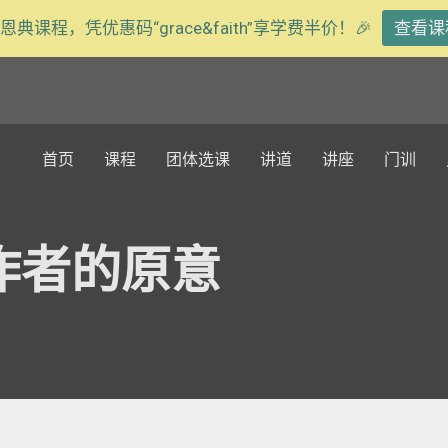
恩典课程，凭优惠码“grace&faith”享学费半价！🎉
查看课
首页
课程
团体选课
讲道
讲座
门训
作者的原意