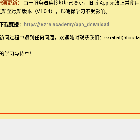
15:49
18:23
必须更新：
由于服务器连接地址已变更，旧版 App 无法正常使
讲演作业2
圣经处境化：学生讲演作业1
 更新至最新版本（V1.0.4），以确保学习不受影响。
s
459 views
下载链接：
https://ezra.academy/app_download
问过程中遇到任何问题，欢迎随时联系我们：ezrahall@timotai.
的学习与侍奉！
03:14
6:42
牧养/教导的目的是什么？
奥斯邦-罗马书：神的权柄和世上的权柄
s
446 views