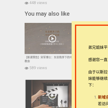
448 views
You may also like
弟兄姐妹平
01:13
【新课预告】宋军博士：东亚秩序下的中日韩
【新课预告】布
感谢您一直
教会
599 view
589 views
由于以斯拉学堂
妹能够继续
下：
新域
若访