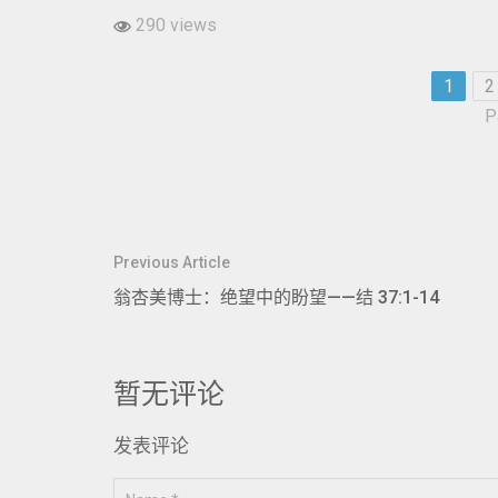
290 views
1
2
P
文
Previous Article
章
翁杏美博士：绝望中的盼望——结 37:1-14
导
航
暂无评论
发表评论