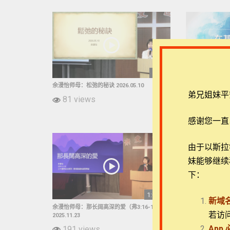
51:12
余漫怡师母：松弛的秘诀 2026.05.10
闫老师：在基督里
弟兄姐妹平
81 views
149 view
感谢您一直
由于以斯拉学堂
妹能够继续
下：
1:00:07
新域
余漫怡师母：那长阔高深的爱（弗3:16-19）
卓俐教授：冒险的祷告
若访
2025.11.23
129 view
App
191 views