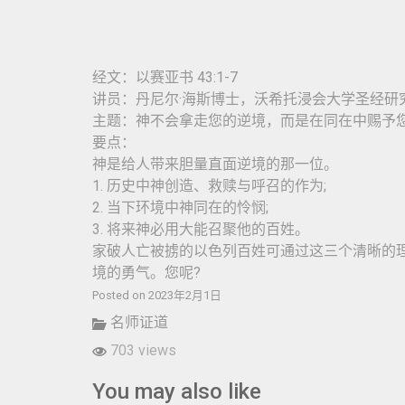
经文：以赛亚书 43:1-7
讲员：丹尼尔·海斯博士，沃希托浸会大学圣经研
主题：神不会拿走您的逆境，而是在同在中赐予
要点：
神是给人带来胆量直面逆境的那一位。
1. 历史中神创造、救赎与呼召的作为;
2. 当下环境中神同在的怜悯;
3. 将来神必用大能召聚他的百姓。
家破人亡被掳的以色列百姓可通过这三个清晰的
境的勇气。您呢?
Posted on 2023年2月1日
名师证道
703 views
You may also like