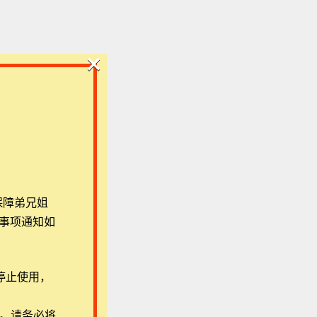
×
保障弟兄姐
事项通知如
停止使用，
用。请务必将