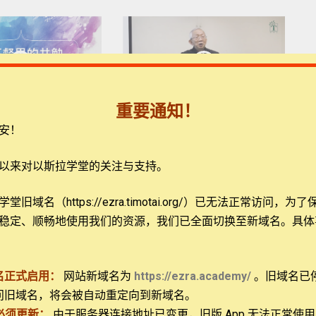
31:47
32:59
重要通知！
的共勉（犹17-23）
余达心博士：門徒召命重燃—教會大能重現（太
安！
16:13-25）
s
180 views
以来对以斯拉学堂的关注与支持。
旧域名（https://ezra.timotai.org/）已无法正常访问，
为了
稳定、顺畅地使用我们的资源，我们已全面切换至新域名。具体
34:19
35:05
名正式启用：
网站新域名为
https://ezra.academy/
。旧域名已
（路22:39-46 ​）
刘德利教授：体验基督的爱（弗3:14-21）
问旧域名，将会被自动重定向到新域名。
s
159 views
必须更新：
由于服务器连接地址已变更，旧版 App 无法正常使