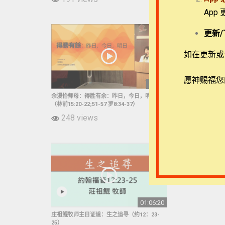
App
更新/
如在更新或访
愿神赐福您
51:01
余漫怡师母：得胜有余：昨日，今日，明日
钱志强弟兄：抉择与
（林前15:20-22;51-57 罗8:34-37）
26:22）
248 views
324 view
01:06:20
庄祖鲲牧师主日证道：生之追寻（约12：23-
25）