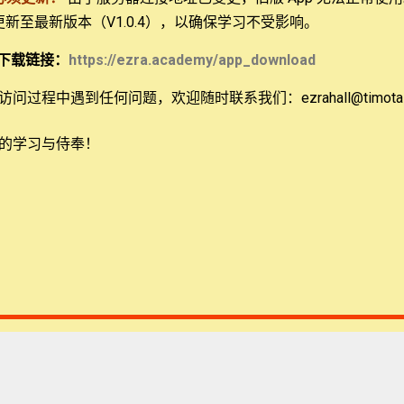
 更新至最新版本（V1.0.4），以确保学习不受影响。
下载链接：
https://ezra.academy/app_download
问过程中遇到任何问题，欢迎随时联系我们：ezrahall@timotai.
的学习与侍奉！
45:20
01:01:55
使命（使徒行传21:27-
余漫怡师母：软弱中的荣辱得失
466 views
s