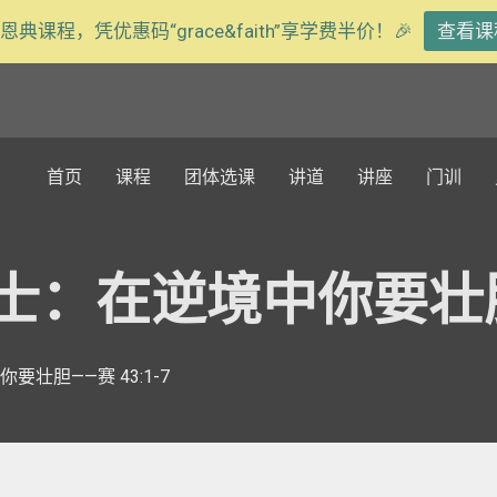
恩典课程，凭优惠码“grace&faith”享学费半价！🎉
查看课
首页
课程
团体选课
讲道
讲座
门训
：在逆境中你要壮胆—
壮胆——赛 43:1-7