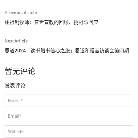
文
Previous Article
章
庄祖鲲牧师：普世宣教的回顾、挑战与回应
导
航
Next Article
恩道2024「读书赠书信心之旅」恩道和福音访谈会第四期
暂无评论
发表评论