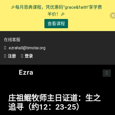
🎉每月恩典课程，凭优惠码“grace&faith”享学费
半价！🎉
查看课程
在线客服
ezrahall@timotai.org
注册
登录
TOG
NAVI
庄祖鲲牧师主日证道：生之
追寻（约12：23-25）