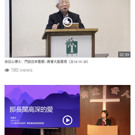
32:59
余达心博士：門徒召命重燃—教會大能重現（太16:13-25）
180 views