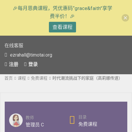
🎉每月恩典课程，凭优惠码“grace&faith”享学
费半价！🎉
查看课程
在线客服
ezrahall@timotai.org
注册
登录
首页
课程
免费课程
时代潮流挑战下的家庭（高莉娜传道）
目录
教师
免费课程
管理员 C