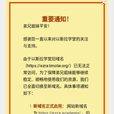
×
越时代的养育。
课程大纲
重要通知！
时代洪流中的稳定内核——大诫命
弟兄姐妹平安！
塑造家庭的目标——对神全情投入
感谢您一直以来对以斯拉学堂的关注
塑造家庭的习惯——正面看待自己
与支持。
塑造家庭的特质——坚韧
塑造健康的态度——适应自己掌控不了的事情
由于以斯拉学堂旧域名
讲员简介
（https://ezra.timotai.org/）已无法正
高莉娜，美国福音证主协会亲子教育事工主任，美满家
常访问，
为了保障弟兄姐妹能够继续
庭事工教导同工。美国达拉斯神学院基督教研究硕士，
稳定、顺畅地使用我们的资源，我们
现修读基督教教育博士。国际教育协会注册婚姻家庭咨
已全面切换至新域名。具体事项通知
询（ICMFC）。出版家有青少年课程。
如下：
相关书籍
新域名正式启用：
网站新域名
为
https://ezra.academy/
。旧