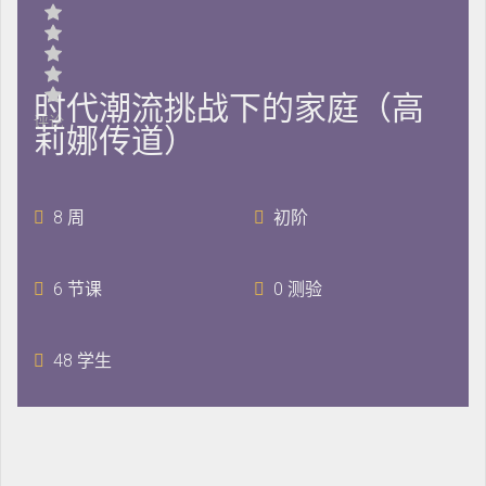
时代潮流挑战下的家庭（高
评论
莉娜传道）
8 周
初阶
6 节课
0 测验
48 学生