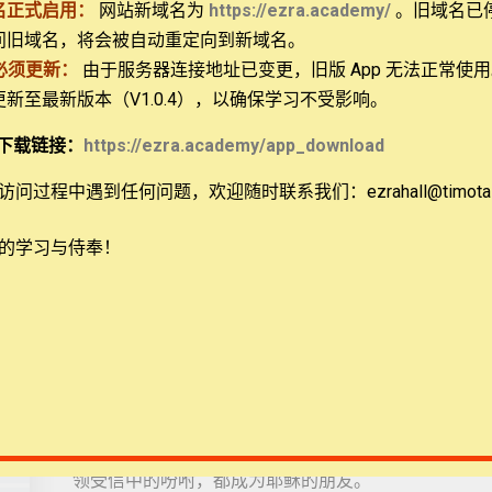
名正式启用：
网站新域名为
https://ezra.academy/
。旧域名已
善的样子行善。虽然使徒约翰没有直接将丢特腓归类为
问旧域名，将会被自动重定向到新域名。
结坏果子”（马太福音7:17），作者足以总结说“行
必须更新：
由于服务器连接地址已变更，旧版 App 无法正常使
神。
 更新至最新版本（V1.0.4），以确保学习不受影响。
ional, NFP
与行恶的丢特腓相比，低米丢就是该犹所当效法的善。
下载链接：
https://ezra.academy/app_download
一无所取”的人。很可能低米丢是使徒约翰的信使，为
兄”：众人、真理和我们。作者曾经在前文就该犹说，
问过程中遇到任何问题，欢迎随时联系我们：ezrahall@timotai.
低米丢得到的见证是更高的级别：不是“有弟兄”，而是
贯之地活出真理；不是使徒约翰听闻该犹的见证，乃
的学习与侍奉！
作者在约翰二书结尾也说“我还有许多事要写给你们，
论，使你们的喜乐满足”，同样地，接近生命尾声的他希
是如最后的问候一样，“愿你平安”。复活后的耶稣进入
（约翰福音20:19），该犹会是因为什么而关闭家门、
最后，作者以“朋友”来称呼信徒，将读者带回逾越节的
（约翰福音15:14）。当使徒约翰请该犹“替我按着
领受信中的吩咐，都成为耶稣的朋友。