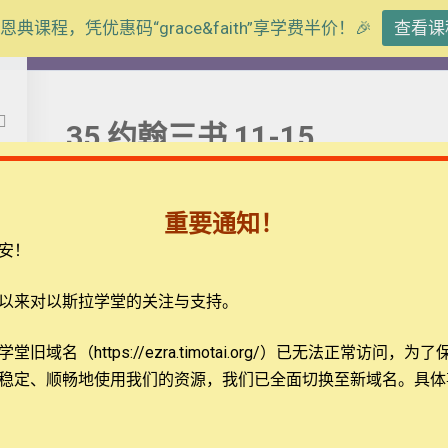
恩典课程，凭优惠码“grace&faith”享学费半价！🎉
查看课
【西罗亚池灵修】约翰书信
35 约翰三书 11-15
信
重要通知！
安！
弟兄姐妹平安。我们今天一起来思想的经文是约翰三书1
善的属乎神，行恶的未曾见过神。 12 低米丢行善，
以来对以斯拉学堂的关注与支持。
作见证。你也知道我们的见证是真的。 13 我原有许多
你，我们就当面谈论。 15 愿你平安。众位朋友都问
题
联系我们
旧域名（https://ezra.timotai.org/）已无法正常访问，
为了
稳定、顺畅地使用我们的资源，我们已全面切换至新域名。具体
一般而言，“效法”的对象是人，但也有以抽象的概念作
载
关于我们
要想念他们，效法他们的信心”（希伯来书13:7），
鼓励或许受到“好为首的丢特腓”之影响的该犹，“不要