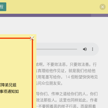
程
注册
登录
×
1-15，11 亲爱的兄弟啊，不要效法恶，只要效法善。行
团体报名及课程定制咨询：ezrahall@timotai.org
有众人给他作见证，又有真理给他作见证，就是我们也给他
事要写给你，却不愿意用笔墨写给你， 14 但盼望快快地见
你安。请你替我按着姓名问众位朋友安。
保障弟兄姐
事项通知如
为宾语，比如“ 从前引导你们、传神之道给你们的人，你们
意思是在信心上，你们要效法那些人。这里也同样如此，作者
效法恶，只要效法善”——不要照着恶的样子行恶，而是照着