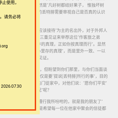
停止使用，
敌基督的群体，但既然是“凡好树都结好果子， 惟独坏树
恶的未曾见过神”，即作恶的丢特腓需要审视自己是否真的认识
用。请务必将
作者在前文鼓励读者应该接待“为主的名出外，对于外邦人
了鼓励该犹接待，用了三重见证来举荐这位“作客旅之弟
“有弟兄来证明你心里存的真理，正如你按真理而行”。显然
org
所有的“众人”；不是“心里存的真理”，而是里外一致、一以
是他亲身经历为低米丢见证。
却不愿意用纸墨写出来，但盼望到你们那里，与你们当面谈
望来看望该犹，不仅仅是要“提说[丢特腓]所行的事”，目的
因为恐惧而房门紧闭的门徒家中，对他们说：“愿你们平安”
2026.07.30
不愿接待“作客旅之弟兄”呢？
夜晚，耶稣说“你们若遵行我所吩咐的，就是我的朋友了”
姓名问众位朋友安”时，则是希望每一位在他家中聚会的信徒都