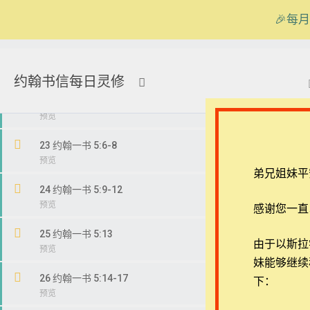
20 约翰一书 4:17-18
🎉每月
21 约翰一书 4:19-21
在线客服
ezrahall@timotai.org
约翰书信每日灵修
首页
课程
每日读经/灵修
【西罗亚池灵修】约翰书
22 约翰一书 5:1-5
23 约翰一书 5:6-8
弟兄姐妹平
24 约翰一书 5:9-12
感谢您一直
25 约翰一书 5:13
退换政策
常见问
由于以斯拉学堂
妹能够继续
隐私策略
APP下
26 约翰一书 5:14-17
下：