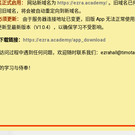
名正式启用：
网站新域名为
https://ezra.academy/
。旧域名已
问旧域名，将会被自动重定向到新域名。
必须更新：
由于服务器连接地址已变更，旧版 App 无法正常使
 更新至最新版本（V1.0.4），以确保学习不受影响。
ional, NFP
下载链接：
https://ezra.academy/app_download
如果我们承认神的属性是其独立性、自有性，即完全
问过程中遇到任何问题，欢迎随时联系我们：ezrahall@timotai.
是自足的祂走向他者的、在爱中创造的过程。当人不
身的再次创造让新造之人以蒙恩为重生的起点。“由神
的学习与侍奉！
来的饶恕之爱，并以此为每日立志行事的源动力——是
这就是永生”（约翰福音17:3）。
新约提到神的本质与性情包括祂是“灵”（约翰福音4:24）
但作者说“神就是爱”则完全不同，因为“爱”是一个关
因此，理解“神就是爱”需要明白约翰福音1:18说的，
即将“神就是爱”放在三位一体的关系中解读。和合本翻
是人的里面有没有爱心的问题，更是认识神的人一定