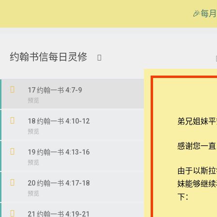
🎉每月
15 约翰一书 3:24b-4:3
在线客服
ezrahall@timotai.org
约翰书信每日灵修
16 约翰一书 4:4-6
首页
课程
每日读经/灵修
【西罗亚池灵修】约翰书
17 约翰一书 4:7-9
弟兄姐妹平
18 约翰一书 4:10-12
感谢您一直
19 约翰一书 4:13-16
退换政策
常见问
由于以斯拉学堂
20 约翰一书 4:17-18
妹能够继续
隐私策略
APP下
下：
21 约翰一书 4:19-21