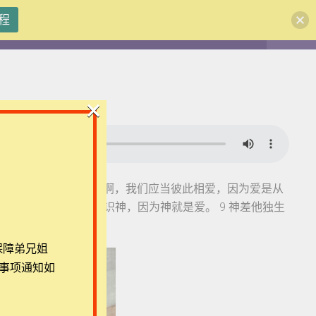
程
注册
登录
×
:7-9，7 亲爱的弟兄啊，我们应当彼此相爱，因为爱是从
团体报名及课程定制咨询：ezrahall@timotai.org
 没有爱心的，就不认识神，因为神就是爱。 9 神差他独生
就显明了。
保障弟兄姐
事项通知如