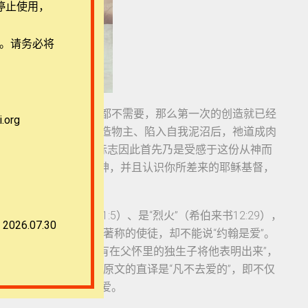
停止使用，
用。请务必将
自存并且全能，祂什么都不需要，那么第一次的创造就已经
org
以感恩回应、背弃这位造物主、陷入自我泥沼后，祂道成肉
而生，并且认识神”的标志因此首先乃是受感于这份从神而
所谓“认识你独一的真神，并且认识你所差来的耶稣基督，
、是“光”（约翰一书1:5）、是“烈火”（希伯来书12:29），
2026.07.30
系。比如虽然约翰是以爱著称的使徒，却不能说“约翰是爱”。
“从来没有人看见神，只有在父怀里的独生子将他表明出来”，
译的“没有爱心的”根据原文的直译是“凡不去爱的”，即不仅
会在行动上活出可见之爱。