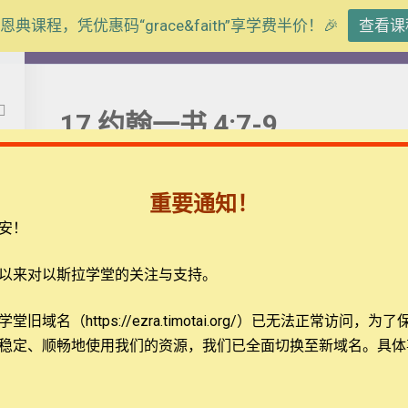
恩典课程，凭优惠码“grace&faith”享学费半价！🎉
查看课
【西罗亚池灵修】约翰书信
17 约翰一书 4:7-9
信
重要通知！
安！
弟兄姐妹平安。我们今天一起来思想的经文是约翰一书4
神来的。凡有爱心的，都是由神而生，并且认识神。 8
以来对以斯拉学堂的关注与支持。
子到世间来，使我们借着他得生，神爱我们的心在此
题
联系我们
旧域名（https://ezra.timotai.org/）已无法正常访问，
为了
稳定、顺畅地使用我们的资源，我们已全面切换至新域名。具体
载
关于我们