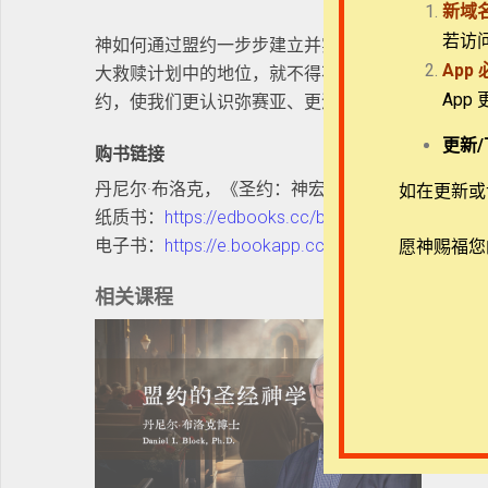
新域
若访
神如何通过盟约一步步建立并实现他的救赎大计？
App
大救赎计划中的地位，就不得不了解大卫之约！在
App
约，使我们更认识弥赛亚、更深爱主耶稣。
更新/
购书链接
丹尼尔·布洛克，《圣约：神宏大救赎计划的框架（
如在更新或访
纸质书：
https://edbooks.cc/book-series/covenant
电子书：
https://e.bookapp.cc/zh-CN/all-bo
愿神赐福您
相关课程