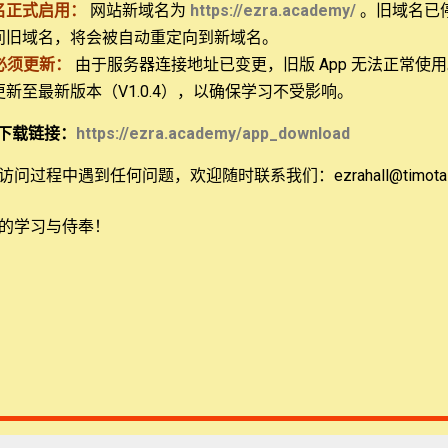
名正式启用：
网站新域名为
https://ezra.academy/
。旧域名已
问旧域名，将会被自动重定向到新域名。
耶稣基督与前约有何关系？如果想了解耶稣基督（弥赛亚）在神
必须更新：
由于服务器连接地址已变更，旧版 App 无法正常使
最后一讲中，布洛克博士将带我们详细考察大卫之约这一重要的
 更新至最新版本（V1.0.4），以确保学习不受影响。
下载链接：
https://ezra.academy/app_download
上下）》，恩道出版社
问过程中遇到任何问题，欢迎随时联系我们：ezrahall@timotai.
/
oks/searchText/神宏大救赎计划的框架
的学习与侍奉！