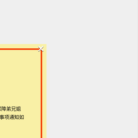
×
建设
热
示
保障弟兄姐
次
事项通知如