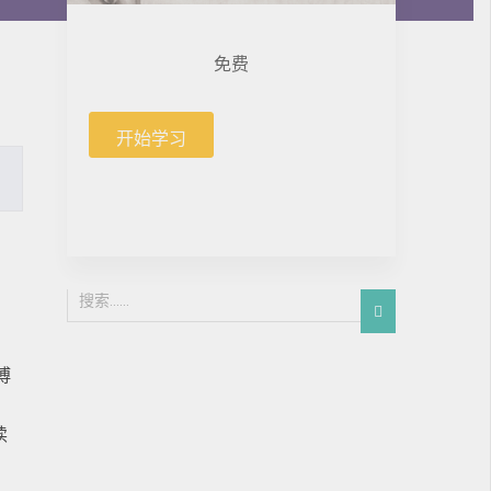
免费
开始学习
博
读