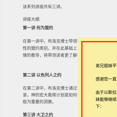
该系列讲座共有三讲。
讲座大纲
第一讲 何为盟约
在第一讲中，布洛克博士带领我们了解了“盟约”这
性的盟约类别，并在此基础上，讲解了创世记中的
情的教导，将带领读者更了解神的心意，体会神的
弟兄姐妹平
第二讲 以色列人之约
感谢您一直
在第二讲中，布洛克博士通过“以色列人之约”这个
由于以斯拉学堂
录，神的宏大救赎计划是如何一步步启动、发展、
妹能够继续
极为重要的洞察。
下：
第三讲 大卫之约