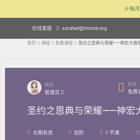
🎉每月
在线客服
ezrahall@timotai.org
首页
课程
免费课程
圣约之恩典与荣耀——神宏大救
目录
教师
免费
管理员 C
圣约之恩典与荣耀——神宏
长期有效
初阶
6 节课