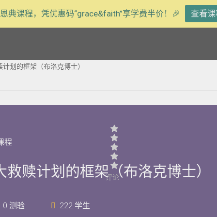
恩典课程，凭优惠码“grace&faith”享学费半价！🎉
查看课
赎计划的框架（布洛克博士）
课程
大救赎计划的框架（布洛克博士）
评论
0 测验
222 学生