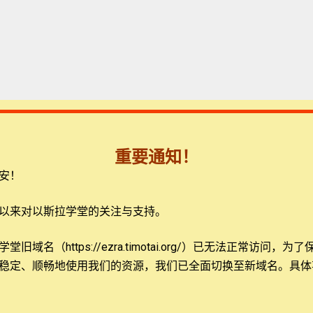
一概念，以及传统上对盟约的分类。在此基础上，他提出了具有
宇宙之约，以及宇宙之约与其他盟约的关系。布洛克博士详实且
创造与救赎之爱。
重要通知！
安！
以来对以斯拉学堂的关注与支持。
概念，将圣经中的盟约叙事统合起来，带我们看到从创世记到启
旧域名（https://ezra.timotai.org/）已无法正常访问，
为了
实现的。对于希望看到新旧约之间连续性的读者而言，这将是一
稳定、顺畅地使用我们的资源，我们已全面切换至新域名。具体