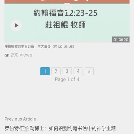
01:06:20
庄祖鲲牧师主日证道：生之追寻（约12：23-25）
290 views
1
2
3
4
»
Page 1 of 4
文
Previous Article
章
罗伯特·亚伯勒博士：如何识别约翰书信中的神学主题