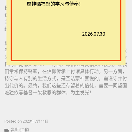
愿神赐福您的学习与侍奉！
日期：
2023年7月9
日
讲员：蔡弟兄
主题：光明之子的三重使命
经文：帖前5：1-11
2026.07.30
概要：
基督耶稣再来对于信徒在世生活是非常重要的，无论是在教
义、生活和使命三个层面，对于当时帖撒罗尼迦信徒或是今
日的信徒都是如此！一方面，深信基督复临无法预测，让我
们常常保持警醒，在信仰传承上付诸具体行动。另一方面，
持守与人有别的生活方式，是圣洁蒙神喜悦的，需谨守并付
出代价的。最终，我们这些还存留着的信徒，需要一同坚固
唯独依靠基督十架救恩的群体，为主发光！
Posted on 2023年7月11日
名师证道