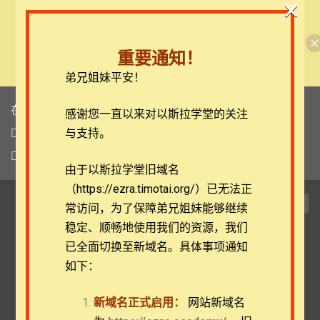
×
🎉每月恩典课程，凭优惠码“grace&faith”享学费
半价！🎉
重要通知！
查看课程
弟兄姐妹平安！
在线客服
感谢您一直以来对以斯拉学堂的关注
ezrahall@timotai.org
与支持。
注册
登录
由于以斯拉学堂旧域名
（https://ezra.timotai.org/）已无法正
TOG
常访问，
为了保障弟兄姐妹能够继续
NAVI
稳定、顺畅地使用我们的资源，我们
已全面切换至新域名。具体事项通知
如下：
蔡弟兄：光明之子的三重使
命
新域名正式启用：
网站新域名