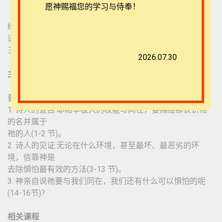
愿神赐福您的学习与侍奉！
经文：诗 91 篇
讲员：丹尼斯·马格里博士
三一福音神学院旧约教授
2026.07.30
主题：那认识神又呼求耶和华名字的，不需要活在惧怕中!
要点：
1. 诗人的宣告:耶和华极大的权能与同在，要赐给那认识祂
的名并属于
祂的人(1-2 节)。
2. 诗人的见证:无论在什么环境，甚至最坏、最恶劣的环
境，信靠神是
去除惧怕最有效的方法(3-13 节)。
3. 神亲自说祂要与我们同在，我们还有什么可以惧怕的呢
(14-16节)?
相关课程