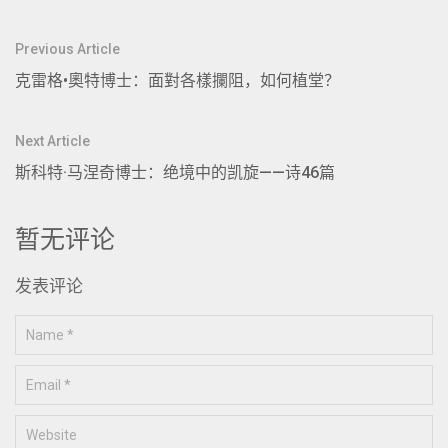
文
Previous Article
章
克雷格•奧特博士：面對各樣攔阻，如何植堂？
导
航
Next Article
斯科特·马涅奇博士：绝境中的凯旋——诗46篇
暂无评论
发表评论