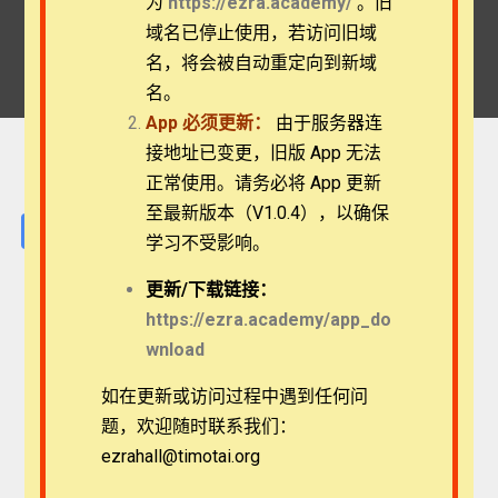
为
https://ezra.academy/
。旧
Home
Videos
域名已停止使用，若访问旧域
丹尼斯·马格里博士：绝望中的无惧——诗91篇
名，将会被自动重定向到新域
名。
App
必须更新：
由于服务器连
接地址已变更，旧版 App 无法
正常使用。请务必将 App 更新
至最新版本（V1.0.4），以确保
Facebook
Twitter
Telegram
Email
Line
学习不受影响。
更新/
下载链接：
https://ezra.academy/app_do
wnload
如在更新或访问过程中遇到任何问
题，欢迎随时联系我们：
ezrahall@timotai.org