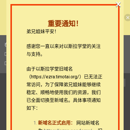
×
🎉每月恩典课程，凭优惠码“grace&faith”享学费
半价！🎉
重要通知！
查看课程
弟兄姐妹平安！
在线客服
感谢您一直以来对以斯拉学堂的关注
ezrahall@timotai.org
与支持。
注册
登录
由于以斯拉学堂旧域名
（https://ezra.timotai.org/）已无法正
TOG
常访问，
为了保障弟兄姐妹能够继续
NAVI
稳定、顺畅地使用我们的资源，我们
已全面切换至新域名。具体事项通知
如下：
丹尼斯·马格里博士：绝望中
的无惧——诗91篇
新域名正式启用：
网站新域名