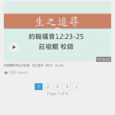
01:06:20
庄祖鲲牧师主日证道：生之追寻（约12：23-25）
290 views
1
2
3
4
»
Page 1 of 4