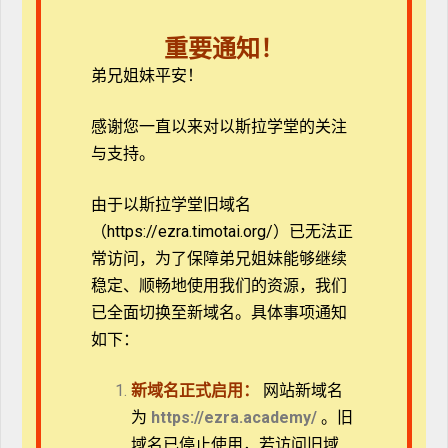
概述
课程
重要通知！
弟兄姐妹平安！
教师
评论
感谢您一直以来对以斯拉学堂的关注
与支持。
由于以斯拉学堂旧域名
* 登录后在页面上点击“开始学习”按钮免费选课，未注
（https://ezra.timotai.org/）已无法正
册请先
注册
常访问，
为了保障弟兄姐妹能够继续
稳定、顺畅地使用我们的资源，我们
暂无评论
已全面切换至新域名。具体事项通知
如下：
发表评论
新域名正式启用：
网站新域名
为
https://ezra.academy/
。旧
域名已停止使用，若访问旧域