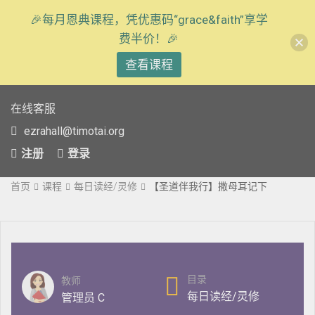
🎉每月恩典课程，凭优惠码“grace&faith”享学
费半价！🎉
查看课程
在线客服
ezrahall@timotai.org
注册
登录
首页
课程
每日读经/灵修
【圣道伴我行】撒母耳记下
目录
教师
每日读经/灵修
管理员 C