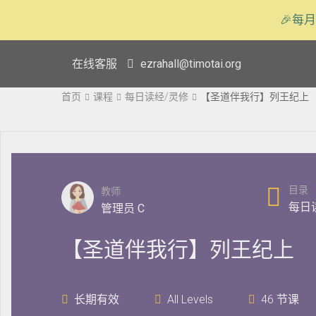
🎉每月
在线客服
ezrahall@timotai.org
首页
课程
每日读经/灵修
【圣道伴我行】列王纪上
目录
教师
每日
管理员 C
【圣道伴我行】列王纪上
长期有效
All Levels
46 节课