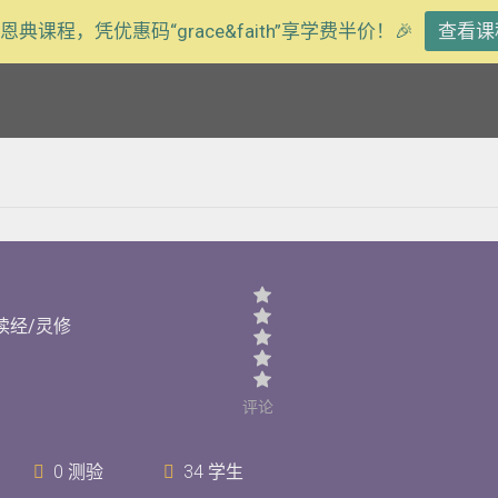
恩典课程，凭优惠码“grace&faith”享学费半价！🎉
查看课
读经/灵修
评论
0 测验
34 学生