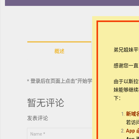
弟兄姐妹平
概述
课程
感谢您一直
* 登录后在页面上点击“开始学习”按钮免费选课，
由于以斯拉学堂
妹能够继续
下：
暂无评论
新域
发表评论
若访
App