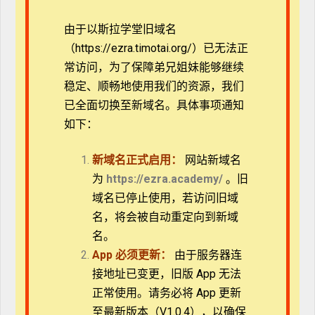
基本方法和技巧，在阅读过程中建立和培养批判性思考
的能力，特别了解神学观点与经文、传统、理性与经验
由于以斯拉学堂旧域名
的关系，从而深入分析和研究阅读材料，撰写出有概述
（https://ezra.timotai.org/）已无法正
性、深刻性和应用性的阅读报告。
常访问，
为了保障弟兄姐妹能够继续
稳定、顺畅地使用我们的资源，我们
课程目标
已全面切换至新域名。具体事项通知
了解有关阅读的基本知识，明白阅读四层次的概
如下：
念和方法，掌握阅读不同材料，特别是圣经和神
学书籍的方法，并有意识地建立批判性思维；
新域名正式启用：
网站新域名
了解并掌握撰写阅读报告的基本框架与方法，包
为
https://ezra.academy/
。旧
括概述主旨、反思内容并实践应用的三步骤及书
域名已停止使用，若访问旧域
写技巧。
名，将会被自动重定向到新域
课程书目
名。
App
必须更新：
由于服务器连
必读书目
接地址已变更，旧版 App 无法
正常使用。请务必将 App 更新
莫提默·J. 艾德勒和查尔斯·范多伦。《如何阅读一本
书》。郝明义和朱衣译。上海：商务印书馆，2004。
至最新版本（V1.0.4），以确保