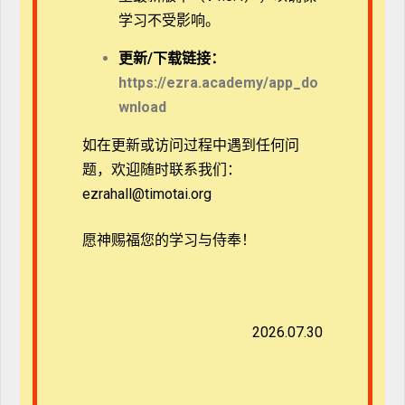
（学生自购）
学习不受影响。
更新/
下载链接：
参考书目
https://ezra.academy/app_do
wnload
霍華德．斯通勒和詹姆斯．杜克。《基督徒的神學思
考》。陳永財。香港：基道，2007。
如在更新或访问过程中遇到任何问
汉东尼。《大阅读家》。申美伦译。台湾：校园书房，
题，欢迎随时联系我们：
2018。
ezrahall@timotai.org
讲师简介
愿神赐福您的学习与侍奉！
马老师
毕业于慕迪神学院，获得文学硕士，主修跨文化
研究与宣教。她获得汉语言文学学士后，先后参与跨文
化支教、宣教的事工。后参与圣经书籍、文献的编辑工
作。 现参与TTi教育事工。
2026.07.30
暂无评论