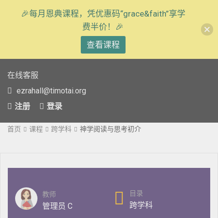
🎉每月恩典课程，凭优惠码“grace&faith”享学
费半价！🎉
查看课程
在线客服
ezrahall@timotai.org
注册
登录
首页
课程
跨学科
神学阅读与思考初介
目录
教师
跨学科
管理员 C