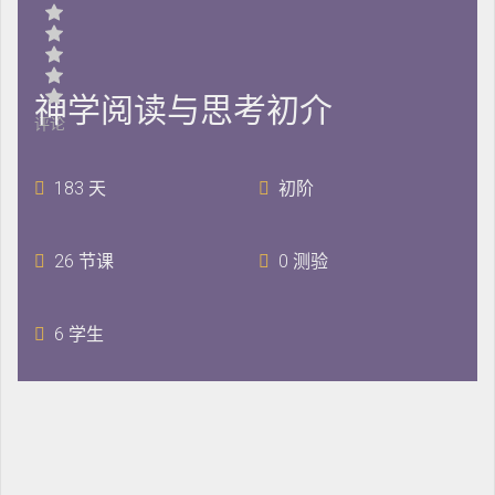
神学阅读与思考初介
评论
183 天
初阶
26 节课
0 测验
6 学生