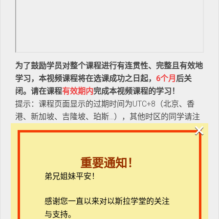
为了鼓励学员对整个课程进行有连贯性、完整且有效地
学习，本视频课程将在选课成功之日起，
6个月
后关
闭。请在课程
有效期内
完成本视频课程的学习！
提示：课程页面显示的过期时间为UTC+8（北京、香
港、新加坡、吉隆坡、珀斯…），其他时区的同学请注
×
意时差。
课程描述
重要通知！
《神学阅读与思考初介》课程设立的目的是对学生有效
弟兄姐妹平安！
阅读和独立思考的训练，通过对“如何阅读（特别是神
学书籍等理论性材料）和完成阅读后书写报告”的学
感谢您一直以来对以斯拉学堂的关注
习，帮助学员建立良好的阅读习惯，掌握阅读与书写的
与支持。