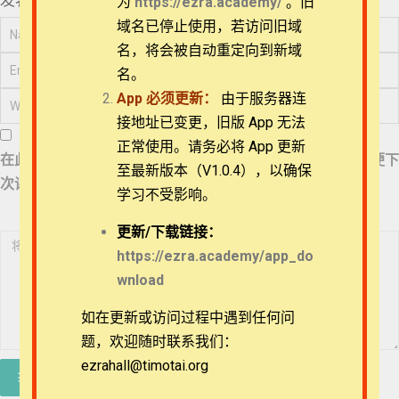
发表评论
为
https://ezra.academy/
。旧
04_《出埃及记》略
讲之4
退换政策
域名已停止使用，若访问旧域
名，将会被自动重定向到新域
05_《出埃及记》1章
隐私策略
略讲之1
名。
App
必须更新：
由于服务器连
常见问题
06_《出埃及记》1章
接地址已变更，旧版 App 无法
略讲之2
正常使用。请务必将 App 更新
在此浏览器中保存我的显示名称、邮箱地址和网站地址，以便下
APP下载
至最新版本（V1.0.4），以确保
07_《出埃及记》1章
次评论时使用。
略讲之3
学习不受影响。
联系我们
08_《出埃及记》2章
更新/
下载链接：
略讲之1
关于我们
https://ezra.academy/app_do
wnload
09_《出埃及记》2章
略讲之2
如在更新或访问过程中遇到任何问
题，欢迎随时联系我们：
10_《出埃及记》2章
略讲之3
ezrahall@timotai.org
Copyright © 2022-2026 Timothy Training International,
NFP