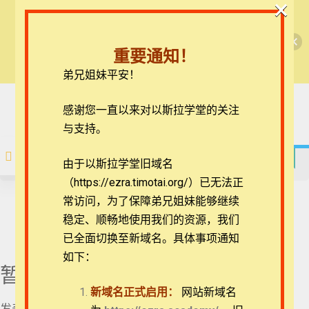
×
🎉每月恩典课程，凭优惠码“grace&faith”享学
【圣道伴我行】出埃及记
费半价！🎉
重要通知！
查看课程
弟兄姐妹平安！
【圣道伴我行】出埃及
* 登录后在页面上点击“开始学
记
在线客服
感谢您一直以来对以斯拉学堂的关注
习”免费选课，未注册请先注册
ezrahall@timotai.org
与支持。
* 登录后在页面上点
击“开始学习”免费选
注册
登录
课，未注册请先注册
由于以斯拉学堂旧域名
课程内容为空。
01_《出埃及记》略
（https://ezra.timotai.org/）已无法正
首页
课程
每日读经/灵修
【圣道伴我行】出埃及记
讲之1
常访问，
为了保障弟兄姐妹能够继续
稳定、顺畅地使用我们的资源，我们
02_《出埃及记》略
讲之2
已全面切换至新域名。具体事项通知
如下：
03_《出埃及记》略
暂无评论
团体报名及课程定制咨询：ezrahall@timotai.org
讲之3
新域名正式启用：
网站新域名