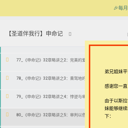
74_《申命记》31章略讲之3：预见悖逆
🎉每月
75_《申命记》31章略讲之4：提前警告
在线客服
ezrahall@timotai.org
【圣道伴我行】申命记
首页
课程
每日读经/灵修
【圣道伴我行】申命记
76_《申命记》32章略讲之1：滋养生命的话语
77_《申命记》32章略讲之2：完美的爱和卑劣的回应
弟兄姐妹平
78_《申命记》32章略讲之3：乘驾地的高处
感谢您一直
79_《申命记》32章略讲之4：悖逆与审判的决定
退换政策
常见问
由于以斯拉学堂
妹能够继续
隐私策略
APP下
80_《申命记》32章略讲之5：审判以色列和敌人
下：