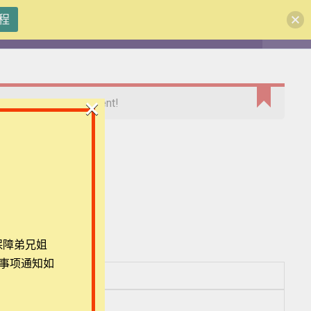
程
注册
登录
×
rse to view this content!
团体报名及课程定制咨询：ezrahall@timotai.org
保障弟兄姐
事项通知如