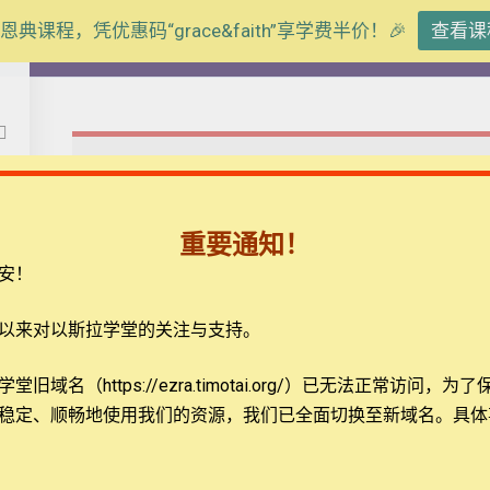
恩典课程，凭优惠码“grace&faith”享学费半价！🎉
查看课
【圣道伴我行】申命记
This content is protected, please
login
and enroll cou
重要通知！
安！
暂无评论
以来对以斯拉学堂的关注与支持。
题
联系我们
旧域名（https://ezra.timotai.org/）已无法正常访问，
为了
发表评论
稳定、顺畅地使用我们的资源，我们已全面切换至新域名。具体
载
关于我们