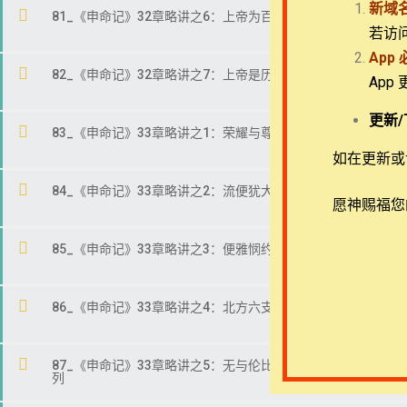
新域
81_《申命记》32章略讲之6：上帝为百姓出手
若访
App
82_《申命记》32章略讲之7：上帝是历史主宰
App
Copyright © 2022-2026 Timothy Training Internat
更新/
83_《申命记》33章略讲之1：荣耀与尊贵
如在更新或访
84_《申命记》33章略讲之2：流便犹大利未
愿神赐福您
85_《申命记》33章略讲之3：便雅悯约瑟
86_《申命记》33章略讲之4：北方六支派
87_《申命记》33章略讲之5：无与伦比的神和尊贵的以色
列