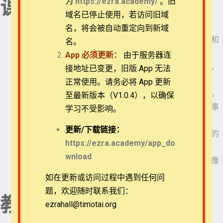
为
https://ezra.academy/
。旧
课程目标
退换政策
域名已停止使用，若访问旧域
名，将会被自动重定向到新域
隐私策略
帮助学员对四福音书（马太福音、马可福音、路加福音和
名。
第1课：福音书是历史
约翰福音）中呈现的耶稣生平和教导有基本理解。
文献 ｜27:40｜
App
必须更新：
由于服务器连
常见问题
28分钟
帮助学员理解福音书的关键点，包括每本书的文学体裁、
接地址已变更，旧版 App 无法
第2课：福音书是叙述
历史和文学背景、解经方法、布局、作者和特点。
正常使用。请务必将 App 更新
文学（1）｜14:44｜
APP下载
帮助学员认识每一位福音书作者的独特贡献和神学观点。
至最新版本（V1.0.4），以确保
15分钟
教导学员解释福音书的技能，用于授课、讲道，及其他事
学习不受影响。
第3课：福音书是叙述
联系我们
文学（2）｜19:52｜
工。
20分钟
更新/
下载链接：
帮助学员了解与历史性的耶稣有关的问题和福音书历史的
关于我们
第4课：福音书是神学
https://ezra.academy/app_do
可靠性。
作品｜13:52｜
wnload
14分钟
使学员更好地理解耶稣基督的话和他的工作，成长得更像
第5课：为什么是四本
他们的主和救主。
如在更新或访问过程中遇到任何问
福音书，而不是一
本？｜23:58｜
题，欢迎随时联系我们：
教授简介
24分钟
ezrahall@timotai.org
第6课：课前灵修和前
Copyright © 2022-2026 Timothy Training International,
文回顾｜15:09｜
NFP