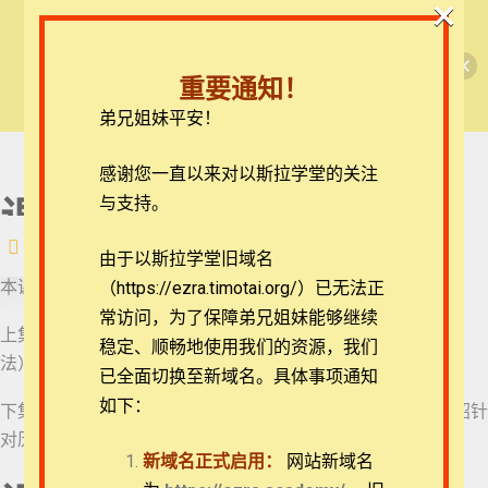
×
🎉每月恩典课程，凭优惠码“grace&faith”享学
四福音书上集——导论（史特劳斯博士）
费半价！🎉
重要通知！
查看课程
弟兄姐妹平安！
课前必读
如何获得“完课证书”
课程简介
在线客服
感谢您一直以来对以斯拉学堂的关注
ezrahall@timotai.org
与支持。
课程概要
课程简介
注册
登录
由于以斯拉学堂旧域名
阅读书目
本课程着力学习并研究四本新约福音书。
（https://ezra.timotai.org/）已无法正
首页
课程
新约
四福音书上集——导论（史特劳斯博士）
常访问，
为了保障弟兄姐妹能够继续
上集：详细考查福音书的研究方法（历史-鉴别学和文学鉴别
版权声明：课程中的所
稳定、顺畅地使用我们的资源，我们
有视频均受版权保护，
法）、福音书的历史和文化背景。
严禁翻录及下载等盗版
已全面切换至新域名。具体事项通知
和侵权行为。个人选课
请勿公开放映，如需集
如下：
下集：介绍每本福音书作者所描绘的不同的耶稣画像，并介绍针
体学习请联系：
团体报名及课程定制咨询：ezrahall@timotai.org
ezrahall@timotai.org
对历史性的耶稣的研究。
新域名正式启用：
网站新域名
四福音书上集——导论