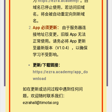
为
https://ezra.academy/
。旧
域名已停止使用，若访问旧域
名，将会被自动重定向到新域
名。
灵命塑造（艾华柏博士）
App
必须更新：
由于服务器连
评论
接地址已变更，旧版 App 无法
正常使用。请务必将 App 更新
183 天
初阶
至最新版本（V1.0.4），以确保
学习不受影响。
113 节课
0 测验
更新/
下载链接：
https://ezra.academy/app_do
161 学生
wnload
如在更新或访问过程中遇到任何问
题，欢迎随时联系我们：
ezrahall@timotai.org