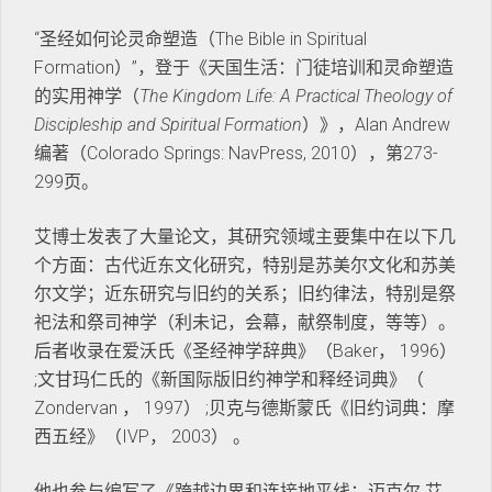
“圣经如何论灵命塑造（The Bible in Spiritual
Formation）”，登于《天国生活：门徒培训和灵命塑造
的实用神学（
The Kingdom Life: A Practical Theology of
Discipleship and Spiritual Formation
）》，Alan Andrew
编著（Colorado Springs: NavPress, 2010），第273-
299页。
艾博士发表了大量论文，其研究领域主要集中在以下几
个方面：古代近东文化研究，特别是苏美尔文化和苏美
尔文学；近东研究与旧约的关系；旧约律法，特别是祭
祀法和祭司神学（利未记，会幕，献祭制度，等等）。
后者收录在爱沃氏《圣经神学辞典》（Baker， 1996）
;文甘玛仁氏的《新国际版旧约神学和释经词典》（
Zondervan ， 1997） ;贝克与德斯蒙氏《旧约词典：摩
西五经》（IVP， 2003） 。
他也参与编写了《跨越边界和连接地平线：迈克尔.艾