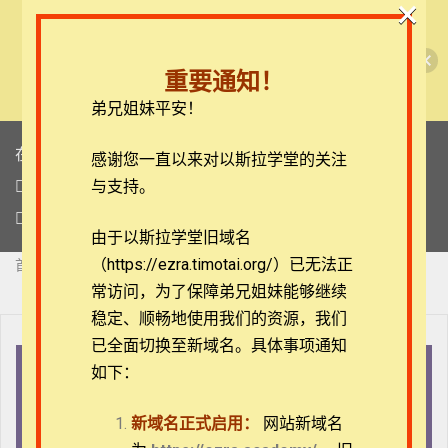
×
🎉每月恩典课程，凭优惠码“grace&faith”享学
费半价！🎉
重要通知！
查看课程
弟兄姐妹平安！
在线客服
感谢您一直以来对以斯拉学堂的关注
ezrahall@timotai.org
与支持。
注册
登录
由于以斯拉学堂旧域名
（https://ezra.timotai.org/）已无法正
首页
课程
教牧
灵命塑造（艾华柏博士）
常访问，
为了保障弟兄姐妹能够继续
稳定、顺畅地使用我们的资源，我们
已全面切换至新域名。具体事项通知
如下：
目录
教师
教牧
管理员 C
新域名正式启用：
网站新域名