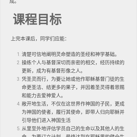
成。
课程目标
上完本课后，同学们应能：
清楚可信地阐明灵命塑造的圣经和神学基础。
操练个人与基督深切而亲密的相交，经历持续的
更新，成为有基督形像之人。
凭圣灵而行，为要让她或他作耶稣基督门徒的生
命更圣洁、结更多的果子，并因着圣灵得着恩赐
和能力去爱神爱人。
敞开地生活，不仅在这世界作神国的子民，更成
为神国的使者，履行其使命，即带人归向耶稣并
引导他们进入神国生活
从里至外地评估学员自己的生命以及其他人的生
命，为要订立计划，最终达到在耶稣里的健全生