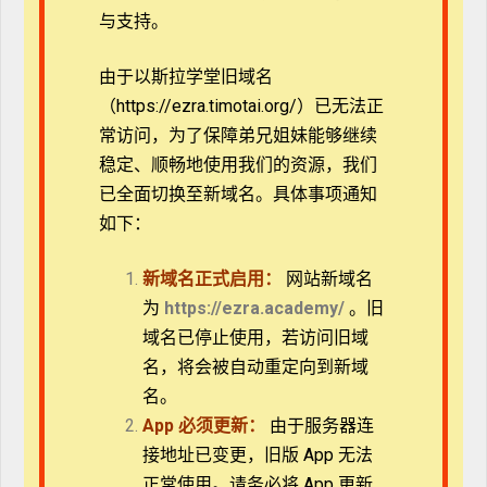
组间彼此信任、支持与祷告的关系。
与支持。
（2） Establish建造：透过圣经的查考与属灵生活的操
由于以斯拉学堂旧域名
练，建立与主耶稣之长久亲密的关系，促进属灵生命的
（https://ezra.timotai.org/）已无法正
持续成长。
常访问，
为了保障弟兄姐妹能够继续
稳定、顺畅地使用我们的资源，我们
（3） Equip装备：透过参与门徒训练的过程，培养互
已全面切换至新域名。具体事项通知
相扶持、彼此造就的经历，以及带领小组的技巧，用以
如下：
训练、栽培与装备信徒。
（4） Empower差遣：完成门徒训练课程后，能得能
新域名正式启用：
网站新域名
力，充满信心地投入栽培门徒、倍增门徒的事工中，实
为
https://ezra.academy/
。旧
践主托付教会的大使命。
域名已停止使用，若访问旧域
名，将会被自动重定向到新域
学员完成九个主题的门徒训练之后，还可以继续学习郭
名。
教授所出版的其他门训教材。
App
必须更新：
由于服务器连
接地址已变更，旧版 App 无法
配套书籍
正常使用。请务必将 App 更新