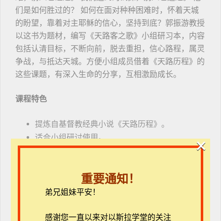
们是如何胜过的？ 如何在面对种种困难时，怀着天城
的盼望，靠着对主耶稣的信心，坚持到底？郭振游教授
以这书为题材，编写《天路客之歌》小组研习本，内容
包括认清目标，不断向前，脱去重担，信心路程，属灵
争战，与抵达天城。方便小组成员借着《天路历程》的
这些课题，有深入生命的分享，互相激励成长。
课程特色
提炼自基督教经典小说《天路历程》。
适合小组研讨使用。
×
6个主题，12堂课，每次约一个半小时。
连结生命，帮助彼此祷告，经历生命的改变。
重要通知！
此门徒训练课程有四个主要目标（4E）
弟兄姐妹平安！
（1） Engage参与：着重小组讨论与分享，藉此培养小
感谢您一直以来对以斯拉学堂的关注