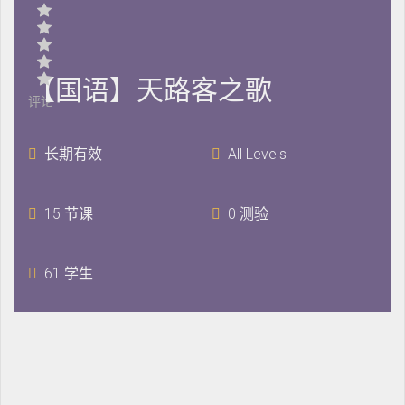
【国语】天路客之歌
评论
长期有效
All Levels
15 节课
0 测验
61 学生