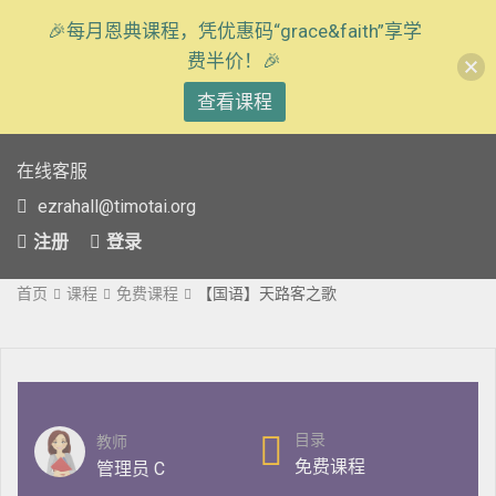
🎉每月恩典课程，凭优惠码“grace&faith”享学
费半价！🎉
查看课程
在线客服
ezrahall@timotai.org
注册
登录
首页
课程
免费课程
【国语】天路客之歌
目录
教师
免费课程
管理员 C