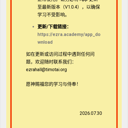
本课程应搭配教材使用（点击图片进入购买页面）
至最新版本（V1.0.4），以确保
学习不受影响。
更新/
下载链接：
https://ezra.academy/app_do
wnload
如在更新或访问过程中遇到任何问
题，欢迎随时联系我们：
ezrahall@timotai.org
愿神赐福您的学习与侍奉！
*本门训系列课程由美国使者协会（Ambassadors for
2026.07.30
Christ）与提摩太国际教育学院（TTi）合办。