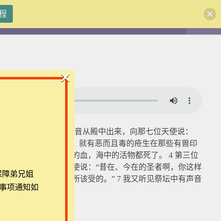
程
注册
登录
×
1-7，1 我听见有大声音从殿中出来，向那七位天使说：
团体报名及课程定制咨询：ezrahall@timotai.org
天使便去，把碗倒在地上，就有恶而且毒的疮生在那些有兽印
海就变成血，好象死人的血，海中的活物都死了。 4 第三位
 我听见掌管众水的天使说：“昔在、今在的圣者啊，你这样
保障弟兄姐
他们血喝，这是他们所该受的。” 7 我又听见祭坛中有声音
事项通知如