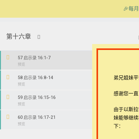
🎉每月
在线客服
ezrahall@timotai.org
第十六章
首页
课程
每日读经/灵修
【西罗亚池灵修】启示录
57 启示录 16:1-7
弟兄姐妹平
58 启示录 16:8-14
感谢您一直
59 启示录 16:15-16
退换政策
常见问
由于以斯拉学堂
60 启示录 16:17-21
妹能够继续
隐私策略
APP下
下：