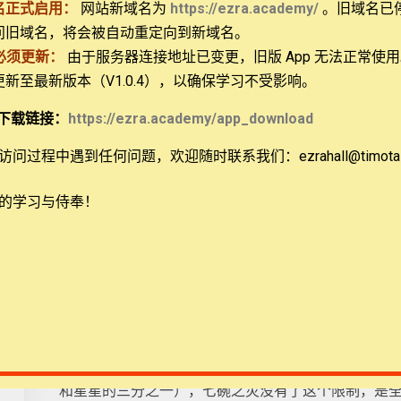
名正式启用：
网站新域名为
https://ezra.academy/
。旧域名已
问旧域名，将会被自动重定向到新域名。
必须更新：
由于服务器连接地址已变更，旧版 App 无法正常使
 更新至最新版本（V1.0.4），以确保学习不受影响。
ional, NFP
下载链接：
https://ezra.academy/app_download
问过程中遇到任何问题，欢迎随时联系我们：ezrahall@timotai.
的学习与侍奉！
既然“盛神大怒的七碗”是终极的灾难，我们看到范围
和星星的三分之一），七碗之灾没有了这个限制，是