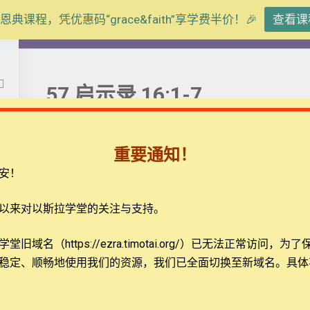
恩典课程，凭优惠码“grace&faith”享学费半价！🎉
查看课
【西罗亚池灵修】启示录
57 启示录 16:1-7
重要通知！
安！
弟兄姐妹平安。我们今天来一起思想的经文是启示录16:
“你们去，把盛神大怒的七碗倒在地上！” 2 第一位
以来对以斯拉学堂的关注与支持。
记、拜兽像的人身上。 3 第二位天使把碗倒在海里，
天使把碗倒在江河与众水的泉源里，水就变成血了。 5
题
联系我们
旧域名（https://ezra.timotai.org/）已无法正常访问，
为了
判断是公义的！ 6 他们曾流圣徒与先知的血，现在你给
稳定、顺畅地使用我们的资源，我们已全面切换至新域名。具体
说：“是的，主神，全能者啊！你的判断义哉！诚哉！”
载
关于我们
这是Christian Today关于七印、七号、七碗的总结：