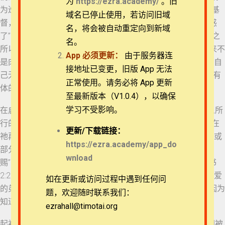
为
https://ezra.academy/
。旧
为巡游四方的假教师们，应验了主耶稣早已经预言的“因为假基
退换政策
域名已停止使用，若访问旧域
督，假先知将要起来，显神迹奇事，倘若能行，就把选民迷惑
28 约翰二书 1-3
名，将会被自动重定向到新域
了”（马可福音13:22）。他们“不认耶稣基督是成了肉身来的”之
隐私策略
名。
所以威胁到依然是萌芽时期的教会，乃是在于若主第一次到来不
App
必须更新：
由于服务器连
29 约翰二书 4-6
是肉身，信仰群体即使再“彼此相爱”直到地极，也与至圣的神自
常见问题
接地址已变更，旧版 App 无法
己无关——信徒不是连于元首基督的身体，且不会盼望祂有形有
正常使用。请务必将 App 更新
体的再来。
30 约翰二书 7-9
APP下载
至最新版本（V1.0.4），以确保
学习不受影响。
在启示录22:12，主说“看哪，我必快来！赏罚在我，要照各人所
联系我们
31 约翰二书 10-13
行的报应他”。信徒在世上的得救不是终点，而是起点，最后在
更新/
下载链接：
祂再来之时论“工”行赏。听信敌基督的教导，会让信徒失去、或
关于我们
https://ezra.academy/app_do
部分失去所做之工、所结之果，得不着任何赏赐或“满足的赏
32 约翰三书 1-2
wnload
赐”，如使徒保罗说“惟恐我现在或是从前徒然奔跑”（加拉太书
2:2）。他在哥林多前书结尾的劝告至今仍旧掷地有声：“我亲爱
如在更新或访问过程中遇到任何问
33 约翰三书 3-8
的弟兄们，你们务要坚固，不可摇动，常常竭力多做主工，因为
题，欢迎随时联系我们：
知道你们的劳苦，在主里面不是徒然的”。
ezrahall@timotai.org
Copyright © 2022-2026 Timothy Training International,
34 约翰三书 9-10
NFP
起初的亚当越过了生命树想要“有神”——“如神能知道善恶”，却被