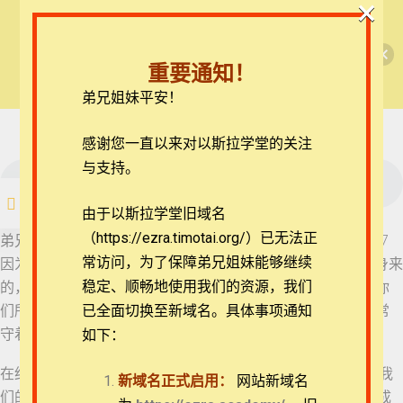
×
🎉每月恩典课程，凭优惠码“grace&faith”享学
【西罗亚池灵修】约翰书信
21 约翰一书 4:19-21
费半价！🎉
重要通知！
查看课程
弟兄姐妹平安！
22 约翰一书 5:1-5
约翰书信每日灵修
30 约翰二书 7-9
在线客服
感谢您一直以来对以斯拉学堂的关注
23 约翰一书 5:6-8
ezrahall@timotai.org
与支持。
注册
登录
由于以斯拉学堂旧域名
24 约翰一书 5:9-12
（https://ezra.timotai.org/）已无法正
首页
课程
每日读经/灵修
【西罗亚池灵修】约翰书信
弟兄姐妹平安。我们今天一起来思想的经文是约翰二书7-9，7
常访问，
为了保障弟兄姐妹能够继续
因为世上有许多迷惑人的出来，他们不认耶稣基督是成了肉身来
25 约翰一书 5:13
稳定、顺畅地使用我们的资源，我们
的，这就是那迷惑人、敌基督的。 8 你们要小心，不要失去你
们所做的工，乃要得着满足的赏赐。 9 凡越过基督的教训不常
已全面切换至新域名。具体事项通知
26 约翰一书 5:14-17
守着的，就没有神；常守这教训的，就有父又有子。
如下：
团体报名及课程定制咨询：ezrahall@timotai.org
在约翰一书中，作者说敌基督的“从我们中间出去，却不是属我
新域名正式启用：
网站新域名
27 约翰一书 5:18-21
们的”（约翰一书2:19），他们离开作者所在的信仰群体后，成