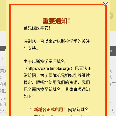
×
🎉每月恩典课程，凭优惠码“grace&faith”享学
【西罗亚池灵修】以斯帖记
11 以斯帖记 4:7-11
费半价！🎉
重要通知！
查看课程
弟兄姐妹平安！
12 以斯帖记 4:13-17
以斯帖记每日灵修
18 以斯帖记 7:5-10
在线客服
感谢您一直以来对以斯拉学堂的关注
13 以斯帖记 5:1-4
ezrahall@timotai.org
与支持。
音
00:00
00:00
频
注册
登录
由于以斯拉学堂旧域名
14 以斯帖记 5:9-14
播
（https://ezra.timotai.org/）已无法正
首页
课程
每日读经/灵修
【西罗亚池灵修】以斯帖记
放
弟兄姐妹平安。我们今天一起来思想的经文是以斯帖记7:5-10，
常访问，
为了保障弟兄姐妹能够继续
器
5 亚哈随鲁王问王后以斯帖说：“擅敢起意如此行的是谁？这人
15 以斯帖记 6:1-5
稳定、顺畅地使用我们的资源，我们
在哪里呢？” 6 以斯帖说：“仇人敌人就是这恶人哈曼！”哈曼在王
已全面切换至新域名。具体事项通知
和王后面前就甚惊惶。 7 王便大怒，起来离开酒席往御园去
16 以斯帖记 6:10-14
如下：
了。哈曼见王定意要加罪与他，就起来，求王后以斯帖救命。
团体报名及课程定制咨询：ezrahall@timotai.org
8 王从御园回到酒席之处，见哈曼伏在以斯帖所靠的榻上。王
新域名正式启用：
网站新域名
说：“他竟敢在宫内、在我面前凌辱王后吗？”这话一出王口，人
17 以斯帖记 7:1-4