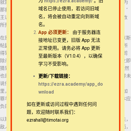
为
https://ezra.academy/
。旧
就蒙了哈曼的脸。 9 伺候王的一个太监名叫哈波拿说：“哈曼为
退换政策
域名已停止使用，若访问旧域
那救王有功的末底改做了五丈高的木架，现今立在哈曼家里！”
18 以斯帖记 7:5-10
名，将会被自动重定向到新域
王说：“把哈曼挂在其上！” 10 于是，人将哈曼挂在他为末底改
隐私策略
名。
所预备的木架上。王的忿怒这才止息。
App
必须更新：
由于服务器连
19 以斯帖记 8:1-6
在原文中有两个“说”字，直译为：“亚哈随鲁王
说
，他对王后以斯
常见问题
接地址已变更，旧版 App 无法
帖
说
”。这里的重复并非出于笔误，而是体现他一再追问王后所
正常使用。请务必将 App 更新
20 以斯帖记 8:9-14
得到的答复让其无比震惊，以至于称口结舌。以斯帖所用的“剪
APP下载
至最新版本（V1.0.4），以确保
除杀戮灭绝”与谕令中的“全然剪除，杀戮灭绝”一致，使得王立即
学习不受影响。
联系我们
猜到了王后口中的“我的本族”就是犹大人，但怎能想到王后竟然
21 以斯帖记 8:15-17
也是犹大人？问题是难道他自己在此事上就毫无干系？作者并未
更新/
下载链接：
关于我们
说他此时愤怒，而是急忙通过问这“擅敢起意”的人是谁、在哪
https://ezra.academy/app_do
22 以斯帖记 9:1-4
里，将自己摘除得一干二净。这也是为什么“哈曼见王定意要加
wnload
罪与他”，在一定程度上，哈曼十分可悲地“诚然担当”了王所本应
如在更新或访问过程中遇到任何问
负的责任。
23 以斯帖记 9:11-15
题，欢迎随时联系我们：
以斯帖说的“敌人”是针对王所代表的帝国层面，因为“王的损失，
ezrahall@timotai.org
Copyright © 2022-2026 Timothy Training International,
敌人万不能补足”；“仇人”是针对以斯帖所代表的犹大民族层面，
24 以斯帖记 9:20-25
NFP