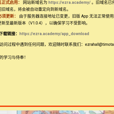
名正式启用：
网站新域名为
https://ezra.academy/
。旧域名已
到世界的走向：(1) 但以理书第二章首先明确人类历
问旧域名，将会被自动重定向到新域名。
明而结束；(2) 第七章中指出未来的“敌基督”首先要
必须更新：
由于服务器连接地址已变更，旧版 App 无法正常使
者说夸大的话”，且逼迫“至高者的圣民”；(3) 第八章
 更新至最新版本（V1.0.4），以确保学习不受影响。
起，面貌凶恶，能用双关的诈语”；(4) 根据第九章，
ional, NFP
定盟约”，在“一七之半”，“必使祭祀与供献止息”。
下载链接：
https://ezra.academy/app_download
但以理书11:40-45的经文则预示在未来的某个时
问过程中遇到任何问题，欢迎随时联系我们：ezrahall@timotai.
以绝对的优势碾压。梳理一下顺序：(1) 在北方王所
段落，并与多国结盟；(2) 或许与此同时，在耶路撒冷
的学习与侍奉！
其权威，要与之交战，但南方王完败，且将后者的附属
富骤然增加；(4) “荣美之地”受袭，已经恢复的献祭
人和一大半亚扪人”）却得以幸免。