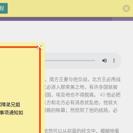
程
注册
登录
×
:40-45，40 到末了，南方王要与他交战，北方王必用战
团体报名及课程定制咨询：ezrahall@timotai.org
如洪水泛滥。 41 又必进入那荣美之地，有许多国就被
42 他必伸手攻击列国，埃及地也不得脱离。 43 他必把
跟从他。 44 但从东方和北方必有消息扰乱他，他就大
保障弟兄姐
美的圣山中间设立他如宫殿的帐幕；然而到了他的结局，必
事项通知如
直接代入解读，但我们依然可以从前面的经文中，模糊地看