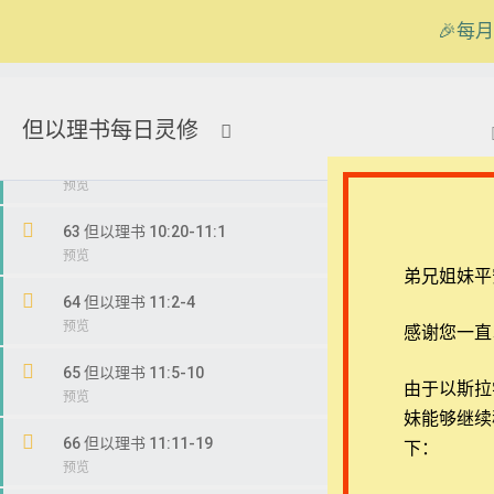
60 但以理书 10:4-9
🎉每月
61 但以理书 10:10-14
在线客服
ezrahall@timotai.org
但以理书每日灵修
首页
课程
每日读经/灵修
【西罗亚池灵修】但以理
62 但以理书 10:15-19
63 但以理书 10:20-11:1
弟兄姐妹平
64 但以理书 11:2-4
感谢您一直
65 但以理书 11:5-10
退换政策
常见问
由于以斯拉学堂
妹能够继续
隐私策略
APP下
66 但以理书 11:11-19
下：