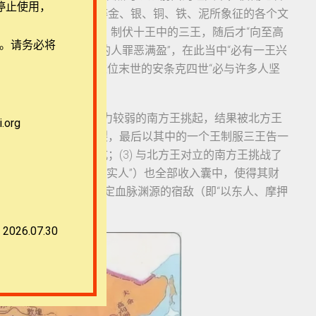
停止使用，
史将以超自然的石头击碎金、银、铜、铁、泥所象征的各个文
解决其阵营“内部”的纷争，制伏十王中的三王，随后才“向至高
用。请务必将
则指出末世的时候“犯法的人罪恶满盈”，在此当中“必有一王兴
在最后的“一七之内”，这位末世的安条克四世“必与许多人坚
点将会发生一场战争：由实力较弱的南方王挑起，结果被北方王
org
在的阵营中，将出现分裂，最后以其中的一个王制服三王告一
恢复了圣殿的献祭仪式；(3) 与北方王对立的南方王挑战了
国（即“利比亚人和古实人”）也全部收入囊中，使得其财
被叫停，但与以色列有一定血脉渊源的宿敌（即“以东人、摩押
2026.07.30