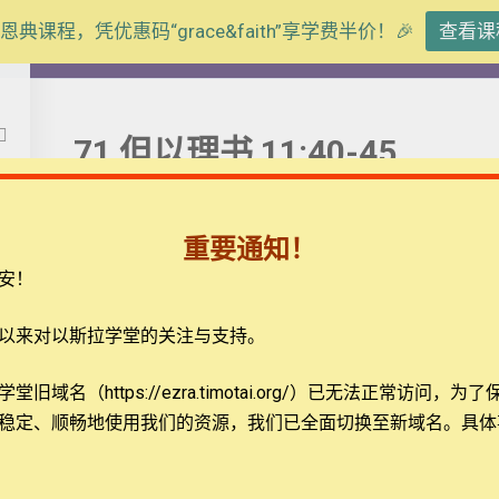
恩典课程，凭优惠码“grace&faith”享学费半价！🎉
查看课
【西罗亚池灵修】但以理书
71 但以理书 11:40-45
书
重要通知！
安！
弟兄姐妹平安。我们今天一起来思想的经文是但以理书11
车、马兵和许多战船，势如暴风来攻击他，也必进入列国
以来对以斯拉学堂的关注与支持。
倾覆，但以东人、摩押人和一大半亚扪人必脱离他的手。 
持埃及的金银财宝和各样的宝物，利比亚人和古实人都必
题
联系我们
旧域名（https://ezra.timotai.org/）已无法正常访问，
为了
发烈怒出去，要将多人杀灭净尽。 45 他必在海和荣
稳定、顺畅地使用我们的资源，我们已全面切换至新域名。具体
无人能帮助他。
载
关于我们
这里的经文指向了末日之战，虽然不能将当代的事件