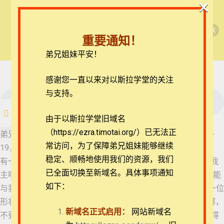
×
🎉每月恩典课程，凭优惠码“grace&faith”享学
【西罗亚池灵修】但以理书
费半价！🎉
60 但以理书 10:4-9
重要通知！
查看课程
弟兄姐妹平安！
但以理书每日灵修
61 但以理书 10:10-
62 但以理书 10:15-19
14
在线客服
感谢您一直以来对以斯拉学堂的关注
ezrahall@timotai.org
与支持。
62 但以理书 10:15-
19
注册
登录
由于以斯拉学堂旧域名
63 但以理书 10:20-
（https://ezra.timotai.org/）已无法正
11:1
首页
课程
每日读经/灵修
【西罗亚池灵修】但以理书
弟兄姐妹平安。我们今天一起来思想的经文是但以理书10:15-
常访问，
为了保障弟兄姐妹能够继续
19，15 他向我这样说，我就脸面朝地，哑口无声。 16 不料，
64 但以理书 11:2-4
稳定、顺畅地使用我们的资源，我们
有一位像人的摸我的嘴唇，我便开口向那站在我面前的说：“我
已全面切换至新域名。具体事项通知
主啊，因见这异象我大大愁苦，毫无气力。 17 我主的仆人怎能
如下：
与我主说话呢？我一见异象就浑身无力，毫无气息。” 18 有一位
65 但以理书 11:5-10
团体报名及课程定制咨询：ezrahall@timotai.org
形状像人的又摸我，使我有力量。 19 他说：“大蒙眷爱的人哪，
新域名正式启用：
网站新域名
不要惧怕，愿你平安，你总要坚强！”他一向我说话，我便觉得
66 但以理书 11:11-