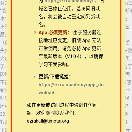
为
https://ezra.academy/
。旧
有力量，说：“我主请说，因你使我有力量。” 此时的但以理已经
19
退换政策
域名已停止使用，若访问旧域
“战战兢兢地立起来”，但当神的使者要将“本国之民日后必遭遇的
名，将会被自动重定向到新域
67 但以理书 11:20-
事”、关乎“后来许多的日子”的异象传讲给他的时候，他的反应
24
隐私策略
名。
不是在兴奋中期待，而是“脸面朝地，哑口无声”。“哑口无声”在
App
必须更新：
由于服务器连
原文中的意思是“打结”，比如约瑟说梦中“我们在田里捆禾稼”
68 但以理书 11:25-
常见问题
28
接地址已变更，旧版 App 无法
（创世记37:7）的“捆”。出于过度的精神压力，但以理产生了舌
正常使用。请务必将 App 更新
头打结的生理反应，以至于对面的使者需要以手摸他的嘴唇来使
APP下载
69 但以理书 11:29-
至最新版本（V1.0.4），以确保
之放松。以此说明即使被神视为“大蒙眷爱”的但以理自感不配到
35
学习不受影响。
了一定地步，以至于无法开口说话，这或许正是他大蒙眷爱的原
联系我们
70 但以理书 11:36-
因所在。 神曾对摩西说：“你不能看见我的面，因为人见我的面
更新/
下载链接：
39
不能存活”（出埃及记33:20）。参孙的父母意识到看见了神时感
关于我们
https://ezra.academy/app_do
到惧怕，玛挪亚对他的妻说：“我们必要死，因为看见了神”（士
wnload
71 但以理书 11:40-
45
师记13:22）。这也是为什么在毘努伊勒的雅各成为以色列的经
如在更新或访问过程中遇到任何问
历如此特别——“我面对面见了神，我的性命仍得保全”（创世记
72 但以理书 12:1-3
题，欢迎随时联系我们：
32:30），“我从前风闻有你，现在亲眼看见你”的约伯开始揭示
ezrahall@timotai.org
救赎的奥秘。约翰福音1:18说“从来没有人看见神，只有在父怀
Copyright © 2022-2026 Timothy Training International,
里的独生子将他表明出来。”看见异象的但以理，虽然“就浑身无
NFP
73 但以理书 12:4-7