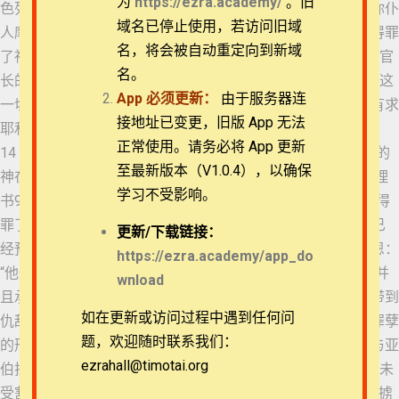
为
https://ezra.academy/
。旧
色列众人都犯了你的律法，偏行，不听从你的话。因此，在你仆
退换政策
域名已停止使用，若访问旧域
人摩西律法上所写的咒诅和誓言，都倾在我们身上，因我们得罪
名，将会被自动重定向到新域
60 但以理书 10:4-9
了神。 12 他使大灾祸临到我们，成就了警戒我们和审判我们官
隐私策略
名。
长的话；原来在普天之下未曾行过像在耶路撒冷所行的。 13 这
App
必须更新：
由于服务器连
一切灾祸临到我们身上，是照摩西律法上所写的，我们却没有求
61 但以理书 10:10-
常见问题
14
接地址已变更，旧版 App 无法
耶和华我们神的恩典，使我们回头离开罪孽，明白你的真理。
正常使用。请务必将 App 更新
14 所以耶和华留意使这灾祸临到我们身上，因为耶和华我们的
APP下载
62 但以理书 10:15-
至最新版本（V1.0.4），以确保
神在他所行的事上都是公义，我们并没有听从他的话。 但以理
19
学习不受影响。
书9:7-14是他为个人和民族的罪忏悔，其中9:7-8的关键词是“得
联系我们
63 但以理书 10:20-
罪了你”和“脸上蒙羞”。早在西奈山下，还在立约之时，神就已
更新/
下载链接：
11:1
经预见到了百姓的悖逆，因此在定下惩戒的同时也预备了救恩：
关于我们
https://ezra.academy/app_do
“他们要承认自己的罪和他们祖宗的罪，就是干犯我的那罪；并
wnload
64 但以理书 11:2-4
且承认自己行事与我反对，我所以行事与他们反对，把他们带到
如在更新或访问过程中遇到任何问
仇敌之地。那时，他们未受割礼的心若谦卑了，他们也服了罪孽
65 但以理书 11:5-10
题，欢迎随时联系我们：
的刑罚，我就要记念我与雅各所立的约，与以撒所立的约，与亚
ezrahall@timotai.org
伯拉罕所立的约，并要记念这地”（利未记26:40-42）。判断“未
Copyright © 2022-2026 Timothy Training International,
受割礼的心若谦卑”与否，乃是在于“脸上蒙羞”——并非所有被掳
NFP
66 但以理书 11:11-