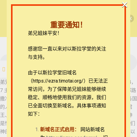
×
🎉每月恩典课程，凭优惠码“grace&faith”享学
【西罗亚池灵修】但以理书
费半价！🎉
53 但以理书 9:1-3
重要通知！
查看课程
弟兄姐妹平安！
但以理书每日灵修
54 但以理书 9:4-6
55 但以理书 9:7-14
在线客服
感谢您一直以来对以斯拉学堂的关注
ezrahall@timotai.org
与支持。
55 但以理书 9:7-14
注册
登录
由于以斯拉学堂旧域名
56 但以理书 9:15-19
（https://ezra.timotai.org/）已无法正
首页
课程
每日读经/灵修
【西罗亚池灵修】但以理书
弟兄姐妹平安。我们今天一起来思想的经文是但以理书9:7-14，
常访问，
为了保障弟兄姐妹能够继续
7 主啊，你是公义的，我们是脸上蒙羞的；因我们犹大人和耶路
57 但以理书 9:20-23
稳定、顺畅地使用我们的资源，我们
撒冷的居民并以色列众人，或在近处，或在远处，被你赶到各国
已全面切换至新域名。具体事项通知
的人，都得罪了你，正如今日一样。 8 主啊，我们和我们的君
如下：
王、首领、列祖因得罪了你，就都脸上蒙羞。 9 主，我们的神
58 但以理书 9:24-27
团体报名及课程定制咨询：ezrahall@timotai.org
是怜悯饶恕人的，我们却违背了他， 10 也没有听从耶和华我们
新域名正式启用：
网站新域名
神的话，没有遵行他藉仆人众先知向我们所陈明的律法。 11 以
59 但以理书 10:1-3