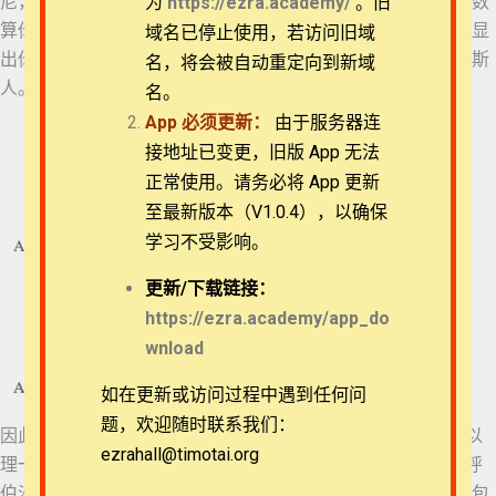
尼，提客勒，乌法珥新。 26 讲解是这样：弥尼，就是神已经数
为
https://ezra.academy/
。旧
算你国的年日到此完毕； 27 提客勒，就是你被称在天平里，显
退换政策
域名已停止使用，若访问旧域
出你的亏欠； 28 毘勒斯，就是你的国分裂，归与玛代人和波斯
名，将会被自动重定向到新域
40 但以理书 6:15-18
人。” 但以理书第2章至第7章呈现出以下的交错结构：
隐私策略
名。
App
必须更新：
由于服务器连
41 但以理书 6:19-22
(第2章) – 尼布甲尼撒的梦：四个王国被第五个替代
常见问题
接地址已变更，旧版 App 无法
(第3章) – 三个同伴在烈火的窑中
正常使用。请务必将 App 更新
(第4章) – 但以理为尼布甲尼撒解梦
APP下载
42 但以理书 6:23-24
至最新版本（V1.0.4），以确保
学习不受影响。
联系我们
43 但以理书 6:25-28
更新/
下载链接：
关于我们
https://ezra.academy/app_do
wnload
44 但以理书 7:1-6
如在更新或访问过程中遇到任何问
45 但以理书 7:7-10
题，欢迎随时联系我们：
因此，尼布甲尼撒与伯沙撒是这个交错结构核心的对比。 但以
ezrahall@timotai.org
Copyright © 2022-2026 Timothy Training International,
理一直以尼布甲尼撒的“儿子”（原文可以理解为“后裔”）来称呼
NFP
46 但以理书 7:11-14
伯沙撒，以此说他没有理由不晓得他的“父亲”所经历的一切，包