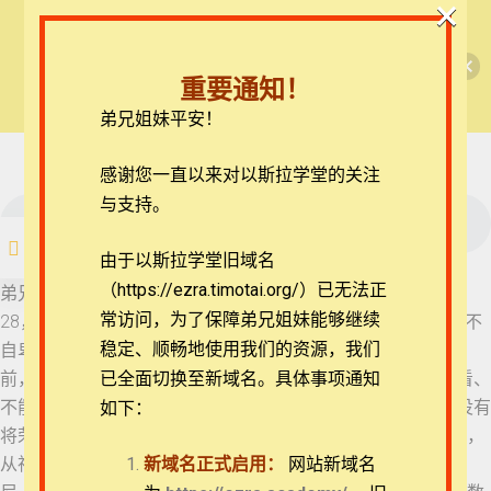
×
🎉每月恩典课程，凭优惠码“grace&faith”享学
【西罗亚池灵修】但以理书
费半价！🎉
33 但以理书 5:13-16
重要通知！
查看课程
弟兄姐妹平安！
但以理书每日灵修
34 但以理书 5:17-21
35 但以理书 5:22-28
在线客服
感谢您一直以来对以斯拉学堂的关注
ezrahall@timotai.org
与支持。
35 但以理书 5:22-28
注册
登录
由于以斯拉学堂旧域名
36 但以理书 5:29-6:2
（https://ezra.timotai.org/）已无法正
首页
课程
每日读经/灵修
【西罗亚池灵修】但以理书
弟兄姐妹平安。我们今天一起来思想的经文是但以理书5:22-
常访问，
为了保障弟兄姐妹能够继续
28，22 伯沙撒啊，你是他的儿子，你虽知道这一切，你心仍不
37 但以理书 6:3-5
稳定、顺畅地使用我们的资源，我们
自卑， 23 竟向天上的主自高，使人将他殿中的器皿拿到你面
前，你和大臣、皇后、妃嫔用这器皿饮酒。你又赞美那不能看、
已全面切换至新域名。具体事项通知
不能听、无知无识、金、银、铜、铁、木、石所造的神，却没有
如下：
38 但以理书 6:6-10
将荣耀归与那手中有你气息，管理你一切行动的神。 24 因此，
团体报名及课程定制咨询：ezrahall@timotai.org
从神那里显出指头来写这文字。 25 所写的文字是：弥尼，弥
新域名正式启用：
网站新域名
39 但以理书 6:11-14