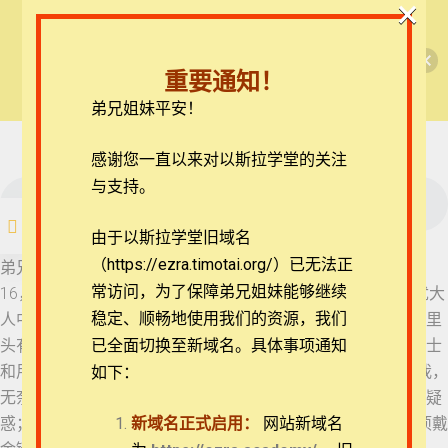
×
🎉每月恩典课程，凭优惠码“grace&faith”享学
【西罗亚池灵修】但以理书
费半价！🎉
31 但以理书 5:5-9
重要通知！
查看课程
弟兄姐妹平安！
但以理书每日灵修
32 但以理书 5:10-12
33 但以理书 5:13-16
在线客服
感谢您一直以来对以斯拉学堂的关注
ezrahall@timotai.org
与支持。
33 但以理书 5:13-16
注册
登录
由于以斯拉学堂旧域名
34 但以理书 5:17-21
（https://ezra.timotai.org/）已无法正
首页
课程
每日读经/灵修
【西罗亚池灵修】但以理书
弟兄姐妹平安。我们今天一起来思想的经文是但以理书5:13-
常访问，
为了保障弟兄姐妹能够继续
16，13 但以理就被领到王前。王问但以理说：“你是被掳之犹大
35 但以理书 5:22-28
稳定、顺畅地使用我们的资源，我们
人中的但以理吗？就是我父王从犹大掳来的吗？ 14 我听说你里
头有神的灵，心中光明，又有聪明和美好的智慧。 15 现在哲士
已全面切换至新域名。具体事项通知
和用法术的都领到我面前，为叫他们读这文字，把讲解告诉我，
如下：
36 但以理书 5:29-6:2
无奈他们都不能把讲解说出来。 16 我听说你善于讲解，能解疑
团体报名及课程定制咨询：ezrahall@timotai.org
惑；现在你若能读这文字，把讲解告诉我，就必身穿紫袍，项戴
新域名正式启用：
网站新域名
37 但以理书 6:3-5