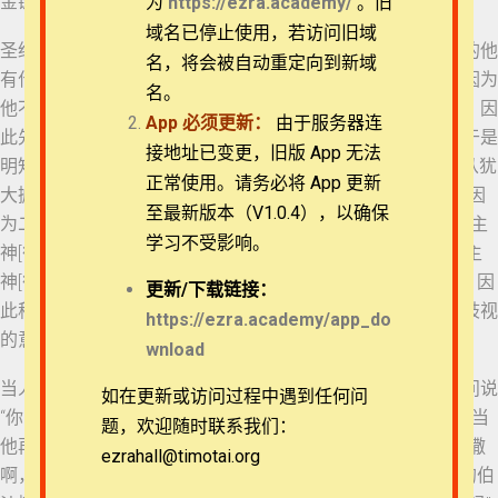
金链，在我国中位列第三。”
为
https://ezra.academy/
。旧
退换政策
域名已停止使用，若访问旧域
圣经没有记载太后一番话之后伯沙撒的回复，在惊慌失措中的他
名，将会被自动重定向到新域
38 但以理书 6:6-10
有什么选择呢？被领到王前的但以理已经年逾八十。或许是因为
隐私策略
名。
他不凡的气宇，让伯沙撒在众臣和巴比伦哲士面前感到威胁，因
App
必须更新：
由于服务器连
此先是以得胜者的姿态要压一压对面这位犹太老人的气焰，于是
39 但以理书 6:11-14
常见问题
接地址已变更，旧版 App 无法
明知来人的身份，却依然两次强调“被掳之犹大人”、“我父王从犹
正常使用。请务必将 App 更新
大掳来的”。而且，他没有称呼但以理巴比伦的名字，可能是因
APP下载
40 但以理书 6:15-18
至最新版本（V1.0.4），以确保
为二人的名字几乎一样：前者是伯沙撒（Bel-shazzar），即“主
学习不受影响。
神[彼勒]啊，保护王”；后者是伯提沙撒（Bel-teshazzar），“主
联系我们
41 但以理书 6:19-22
神[彼勒]啊，保护他的生命”。考虑到他刚刚亵渎以色列的神，因
更新/
下载链接：
此称呼但以理犹太人的名字，不是巴比伦的名字，也是含有歧视
关于我们
https://ezra.academy/app_do
的意味。
wnload
42 但以理书 6:23-24
当人起初将但以理带到在窘迫之中的尼布甲尼撒时，他只是问说
如在更新或访问过程中遇到任何问
“你能将我所做的梦和梦的讲解告诉我吗？”（但以理书2:26）当
43 但以理书 6:25-28
题，欢迎随时联系我们：
他再次因梦惧怕惊惶之时，对但以理说：“术士的领袖伯提沙撒
ezrahall@timotai.org
Copyright © 2022-2026 Timothy Training International,
啊，因我知道你里头有圣神的灵……”（但以理书4:9）。这时的伯
NFP
44 但以理书 7:1-6