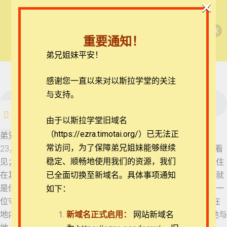
×
🎉每月恩典课程，凭优惠码“grace&faith”享学
【西罗亚池灵修】但以理书
费半价！🎉
24 但以理书 4:13-17
重要通知！
查看课程
弟兄姐妹平安！
但以理书每日灵修
25 但以理书 4:18-19
26 但以理书 4:20-23
在线客服
感谢您一直以来对以斯拉学堂的关注
ezrahall@timotai.org
与支持。
26 但以理书 4:20-23
注册
登录
由于以斯拉学堂旧域名
27 但以理书 4:24-28
（https://ezra.timotai.org/）已无法正
首页
课程
每日读经/灵修
【西罗亚池灵修】但以理书
弟兄姐妹平安。我们今天一起来思想的经文是但以理书4:20-
常访问，
为了保障弟兄姐妹能够继续
23，20 你所见的树渐长，而且坚固，高得顶天，从地极都能看
28 但以理书 4:29-33
稳定、顺畅地使用我们的资源，我们
见； 21 叶子华美，果子甚多，可作众生的食物；田野的走兽住
在其下；天空的飞鸟宿在枝上。 22 王啊，这渐长又坚固的树就
已全面切换至新域名。具体事项通知
是你。你的威势渐长及天，你的权柄管到地极。 23 王既看见一
如下：
29 但以理书 4:34-37
位守望的圣者从天而降，说：‘将这树砍伐毁坏，树墩却要留在
团体报名及课程定制咨询：ezrahall@timotai.org
地内，用铁圈和铜圈箍住，在田野的青草中让天露滴湿，使他与
新域名正式启用：
网站新域名
30 但以理书 5:1-4