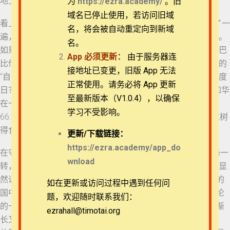
地上的兽一同吃草，直到经过七期。’
为
https://ezra.academy/
。旧
退换政策
域名已停止使用，若访问旧域
看上去但以理似乎一字不差地把尼布甲尼撒的自述之梦赘述了一
名，将会被自动重定向到新域
31 但以理书 5:5-9
遍，但关键在于但以理省略的那句“凡有血气的都从这树得食”。
隐私策略
名。
如果“有血气”指代所有人，在尼布甲尼撒看来，谁不是受恩于巴
App
必须更新：
由于服务器连
比伦王呢？他自以为“俊美肥胖”的但以理等四人得益于他派定的
32 但以理书 5:10-12
常见问题
接地址已变更，旧版 App 无法
“自己所用的膳和所饮的酒”，哪里晓得他们竟是以素菜和白水度
正常使用。请务必将 App 更新
日？另外，“有血气的”在旧约中有负面的意思，比如“因为耶和华
APP下载
33 但以理书 5:13-16
至最新版本（V1.0.4），以确保
在一切有血气的人身上，必以火与刀施行审判……”（以赛亚书
学习不受影响。
66:16）。作者通过但以理省略这句话，警醒读者们不要“从这树
联系我们
34 但以理书 5:17-21
得食”。
更新/
下载链接：
关于我们
https://ezra.academy/app_do
在守望的圣者的命令中，原本是“将这树砍伐毁坏……”，但话锋一
wnload
35 但以理书 5:22-28
转，说“使他的心改变，不如人心，给他一个兽心”。梦的焦点显
然说的不是树，而是人；然后又说“好叫世人知道至高者在人的
如在更新或访问过程中遇到任何问
国中掌权”，不难看出这被砍之树就是巴比伦王自己。但巴比伦
36 但以理书 5:29-6:2
题，欢迎随时联系我们：
的一切哲士因为趋利避害，无人敢在尼布甲尼撒面前说出“这渐
ezrahall@timotai.org
Copyright © 2022-2026 Timothy Training International,
长又坚固的树就是你”的话。之所以但以理在惊惶后重新镇定、
NFP
37 但以理书 6:3-5