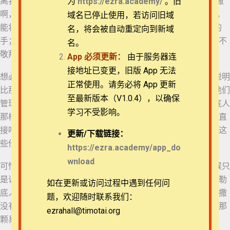
离我手呢？” 16 沙得拉、米煞、亚伯尼歌对王说：“尼布甲尼撒
为
https://ezra.academy/
。旧
啊，这件事我们不必回答你。17 即便如此，我们所事奉的神，
退换政策
域名已停止使用，若访问旧域
能将我们从烈火的窑中救出来。王啊，他也必救我们脱离你的
名，将会被自动重定向到新域
22 但以理书 4:4-7
手； 18 即或不然，王啊，你当知道我们决不事奉你的神，也不
隐私策略
名。
敬拜你所立的金像！”
App
必须更新：
由于服务器连
23 但以理书 4:8-12
常见问题
接地址已变更，旧版 App 无法
想必尼布甲尼撒对这些犹大人又爱又恨。爱的是他们的智慧聪明
正常使用。请务必将 App 更新
比那些告恶状的迦勒底人胜过十倍，在树立金像的时间里，他们
APP下载
24 但以理书 4:13-17
至最新版本（V1.0.4），以确保
管理巴比伦省事务可能已经显出成效；恨的是他们不像迦勒底人
学习不受影响。
那样溜须拍马、卑躬屈膝。因此，尽管他“冲冲大怒”，也没有直
联系我们
25 但以理书 4:18-19
接吩咐把但以理的同伴“立时”行刑，而是拿来问话，准备再给这
更新/
下载链接：
些他用自己的膳食喂养过三年的年轻人一次机会。
关于我们
https://ezra.academy/app_do
wnload
26 但以理书 4:20-23
可怜的巴比伦王太爱自己的尊严了，以至于在诘问三人的时候只
是说“你们不事奉我的神，也不敬拜我所立的金像”，跳过了迦勒
如在更新或访问过程中遇到任何问
底人放在第一位的指控“这些人不理你”。自高自大的尼布甲尼撒
27 但以理书 4:24-28
题，欢迎随时联系我们：
没有问“你们真的不理我吗？”，但被省略的问题却暴露出来他那
ezrahall@timotai.org
Copyright © 2022-2026 Timothy Training International,
颗易碎的玻璃心。
NFP
28 但以理书 4:29-33