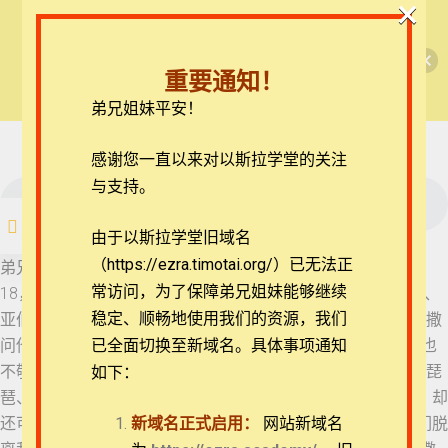
×
🎉每月恩典课程，凭优惠码“grace&faith”享学
【西罗亚池灵修】但以理书
费半价！🎉
15 但以理书 3:1-7
重要通知！
查看课程
弟兄姐妹平安！
但以理书每日灵修
16 但以理书 3:8-12
17 但以理书 3:13-18
在线客服
感谢您一直以来对以斯拉学堂的关注
ezrahall@timotai.org
与支持。
17 但以理书 3:13-18
注册
登录
由于以斯拉学堂旧域名
18 但以理书 3:19-23
（https://ezra.timotai.org/）已无法正
首页
课程
每日读经/灵修
【西罗亚池灵修】但以理书
弟兄姐妹平安。我们今天一起来思想的经文是但以理书3:13-
常访问，
为了保障弟兄姐妹能够继续
18，13 当时，尼布甲尼撒冲冲大怒，吩咐人把沙得拉、米煞、
19 但以理书 3:24-26
稳定、顺畅地使用我们的资源，我们
亚伯尼歌带过来，他们就把那些人带到王面前。 14 尼布甲尼撒
问他们说：“沙得拉、米煞、亚伯尼歌，你们不事奉我的神，也
已全面切换至新域名。具体事项通知
不敬拜我所立的金像，是故意的吗？ 15 你们再听见角、笛、琵
如下：
20 但以理书 3:27-30
琶、琴、瑟、笙和各样乐器的声音，若俯伏敬拜我所造的像，却
团体报名及课程定制咨询：ezrahall@timotai.org
还可以；若不敬拜，必立时扔在烈火的窑中！有何神能救你们脱
新域名正式启用：
网站新域名
21 但以理书 4:1-3