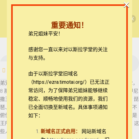
×
🎉每月恩典课程，凭优惠码“grace&faith”享学
【西罗亚池灵修】但以理书
费半价！🎉
14 但以理书 2:44-49
重要通知！
查看课程
弟兄姐妹平安！
但以理书每日灵修
15 但以理书 3:1-7
16 但以理书 3:8-12
在线客服
感谢您一直以来对以斯拉学堂的关注
ezrahall@timotai.org
与支持。
16 但以理书 3:8-12
注册
登录
由于以斯拉学堂旧域名
17 但以理书 3:13-18
（https://ezra.timotai.org/）已无法正
首页
课程
每日读经/灵修
【西罗亚池灵修】但以理书
弟兄姐妹平安。我们今天一起来思想的经文是但以理书3:8-12，
常访问，
为了保障弟兄姐妹能够继续
8 那时，有几个迦勒底人进前来控告犹大人。 9 他们对尼布甲尼
18 但以理书 3:19-23
稳定、顺畅地使用我们的资源，我们
撒王说：“愿王万岁！ 10 王啊，你曾降旨说，凡听见角、笛、琵
琶、琴、瑟、笙和各样乐器声音的都当俯伏敬拜金像； 11 凡不
已全面切换至新域名。具体事项通知
俯伏敬拜的，必扔在烈火的窑中。 12 现在有几个犹大人，就是
如下：
19 但以理书 3:24-26
王所派管理巴比伦省事务的沙得拉、米煞、亚伯尼歌，王啊，这
团体报名及课程定制咨询：ezrahall@timotai.org
些人不理你，不事奉你的神，也不敬拜你所立的金像。”
新域名正式启用：
网站新域名
20 但以理书 3:27-30