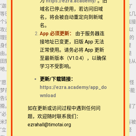
为
https://ezra.academy/
。旧
“迦勒底人”在前面的故事中成为了“术士、用法术的、行邪术的”
退换政策
域名已停止使用，若访问旧域
等巴比伦的哲士的统称，已经由空降的犹大人但以理掌管。这几
名，将会被自动重定向到新域
21 但以理书 4:1-3
个迦勒底人不知恩图报，对新任领导心怀不满，但不好立即直接
隐私策略
名。
攻击王面前的红人，就先构陷担任地方官长的犹大人——被但以
App
必须更新：
由于服务器连
理提携的同为犹大人的三位同伴。但以理与他们同为“犹大人”的
22 但以理书 4:4-7
常见问题
接地址已变更，旧版 App 无法
身份，为迦勒底人绕过但以理、越级报告给王提供了正当的理
正常使用。请务必将 App 更新
由。“控告”一词在原文本意是“吃……碎块”，这些“迦勒底人”像是
APP下载
23 但以理书 4:8-12
至最新版本（V1.0.4），以确保
田野中的恶兽，不放过已经被撕碎的犹大民族，要让神的百姓从
学习不受影响。
地上完全消失。
联系我们
24 但以理书 4:13-17
更新/
下载链接：
“愿王万岁！”是迦勒底人第一次朝见尼布甲尼撒时，请王讲述怪
关于我们
https://ezra.academy/app_do
梦前的敬语，比起但以理回答王时的单刀直入——“迦勒底人不能
wnload
25 但以理书 4:18-19
告诉王那奥秘事”，他们表面的毕恭毕敬凸显出内里的虚伪狡
猾。迦勒底人首先几乎一字不差地重复了谕令，只是故意遗漏了
如在更新或访问过程中遇到任何问
“必立时扔在烈火的窑中”中的“立时”。一是事实上的确沙得拉、
26 但以理书 4:20-23
题，欢迎随时联系我们：
米煞、亚伯尼歌因为他们管理巴比伦省事务的特殊地位，没有被
ezrahall@timotai.org
Copyright © 2022-2026 Timothy Training International,
“立时”扔在烈火的窑中，二是似乎他们在为王挽留面子——已经
NFP
27 但以理书 4:24-28