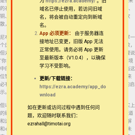
是铁的，脚是半铁半泥的。 34 你观看，见有一块非人手凿出来
为
https://ezra.academy/
。旧
的石头打在这像半铁半泥的脚上，把脚砸碎， 35 于是金、银、
退换政策
域名已停止使用，若访问旧域
铜、铁、泥都一同砸得粉碎，成如夏天禾场上的糠秕，被风吹
名，将会被自动重定向到新域
17 但以理书 3:13-18
散，无处可寻。打碎这像的石头变成一座大山，充满天下。
隐私策略
名。
App
必须更新：
由于服务器连
尼布甲尼撒的梦首先是源于他卧床入睡前的忧虑。以强权执掌一
18 但以理书 3:19-23
常见问题
接地址已变更，旧版 App 无法
个庞大帝国的他，似乎仰卧在床榻之上，方得片刻宁静与安歇，
正常使用。请务必将 App 更新
但对于帝国未来分崩离析的担忧却是涌上心头。因此，但以理说
APP下载
19 但以理书 3:24-26
至最新版本（V1.0.4），以确保
“你在床上想到后来的事”是人的思虑。若非但以理的解梦，梦境
学习不受影响。
中的可怖之像不过是尼布甲尼撒王沉睡之后的梦魇。然而，当这
联系我们
20 但以理书 3:27-30
位智慧聪明曾让王刮目相看的少年说“那显明奥秘事的主把将来
更新/
下载链接：
必有的事指示你”，乃是从这位“被掳的犹大人”所信之神而来的启
关于我们
https://ezra.academy/app_do
示。
wnload
21 但以理书 4:1-3
但以理的可贵之处在于他没有因此自命不凡。他的智慧在事实上
如在更新或访问过程中遇到任何问
的确在当时“胜过一切活人”，但他降卑自己为神传递信息的管道
22 但以理书 4:4-7
题，欢迎随时联系我们：
和途径，绝不窃取祂的荣耀。神使用但以理“使王知道梦的讲解
ezrahall@timotai.org
Copyright © 2022-2026 Timothy Training International,
和心里的思念”，不单是因为他卓越的智慧。他晓得既然神将未
NFP
23 但以理书 4:8-12