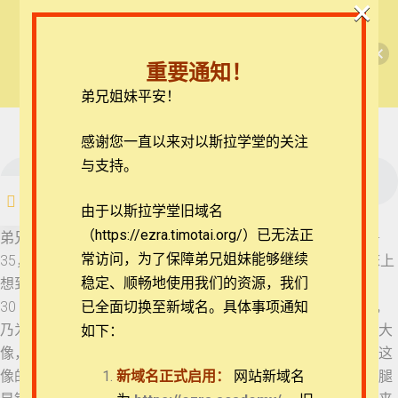
×
🎉每月恩典课程，凭优惠码“grace&faith”享学
【西罗亚池灵修】但以理书
费半价！🎉
10 但以理书 2:20-23
重要通知！
查看课程
弟兄姐妹平安！
但以理书每日灵修
11 但以理书 2:24-28
12 但以理书 2:28-35
在线客服
感谢您一直以来对以斯拉学堂的关注
ezrahall@timotai.org
与支持。
12 但以理书 2:28-35
注册
登录
由于以斯拉学堂旧域名
13 但以理书 2:36-43
（https://ezra.timotai.org/）已无法正
首页
课程
每日读经/灵修
【西罗亚池灵修】但以理书
弟兄姐妹平安。我们今天一起来思想的经文是但以理书2:28b-
常访问，
为了保障弟兄姐妹能够继续
35，你的梦和你在床上脑中的异象是这样： 29 王啊，你在床上
14 但以理书 2:44-49
稳定、顺畅地使用我们的资源，我们
想到后来的事，那显明奥秘事的主把将来必有的事指示你。
30 至于那奥秘的事显明给我，并非因我的智慧胜过一切活人，
已全面切换至新域名。具体事项通知
乃为使王知道梦的讲解和心里的思念。 31 王啊，你梦见一个大
如下：
15 但以理书 3:1-7
像，这像甚高，极其光耀，站在你面前，形状甚是可怕。 32 这
团体报名及课程定制咨询：ezrahall@timotai.org
像的头是精金的，胸膛和膀臂是银的，肚腹和腰是铜的， 33 腿
新域名正式启用：
网站新域名
16 但以理书 3:8-12