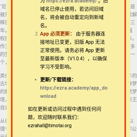
为
https://ezra.academy/
。旧
“尼布甲尼撒在位第二年”让不少读者迷惑。难道但以理他们不是
退换政策
域名已停止使用，若访问旧域
被尼布甲尼撒王养了三年，因此至少应该是第三年吗？有学者解
名，将会被自动重定向到新域
11 但以理书 2:24-28
释巴比伦将王的第一年称为“登基年”，因此实际上这里就是第三
隐私策略
名。
年。传道书5:3说，“事务多，就令人做梦”。年仅25岁的他以强
App
必须更新：
由于服务器连
12 但以理书 2:28-35
权控制当时世界上最大的帝国，可以想见内忧外患的事务之多。
常见问题
接地址已变更，旧版 App 无法
作王第三年的尼布甲尼撒“做了梦”，原文是复数，即他做了许多
正常使用。请务必将 App 更新
的梦，但后来却对人说“我做了一梦”，因此这些梦的内容都是一
APP下载
13 但以理书 2:36-43
至最新版本（V1.0.4），以确保
个，更是让他“心里烦乱，不能睡觉”。
学习不受影响。
联系我们
类似于含有七类梦境解述的《周公解梦》，早在公元前两千年的
14 但以理书 2:44-49
更新/
下载链接：
古埃及，就已经有一部专门关于解梦的书，例举出了两千多种梦
关于我们
https://ezra.academy/app_do
的解释，可按记载卜生死祸福。但这种的解梦需要做梦者阐述梦
wnload
15 但以理书 3:1-7
境，解梦者才能按图索骥。因此，被召入宫中的迦勒底人请求王
自述梦境，就好像病人在医生面前自述病情一样的顺理成章。
如在更新或访问过程中遇到任何问
16 但以理书 3:8-12
题，欢迎随时联系我们：
从但以理书2:4的这里开始，书写文字改为了亚兰文，直到但以
ezrahall@timotai.org
Copyright © 2022-2026 Timothy Training International,
理书8:1“伯沙撒王在位第三年”，又回到了希伯来文。那一年即公
NFP
17 但以理书 3:13-18
元前550/549年，被视为“弥赛亚”的塞鲁士挣脱了玛代人的辖