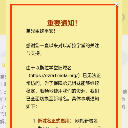
×
🎉每月恩典课程，凭优惠码“grace&faith”享学
【西罗亚池灵修】但以理书
费半价！🎉
04 但以理书 1:14-17
重要通知！
查看课程
弟兄姐妹平安！
但以理书每日灵修
05 但以理书 1:18-21
06 但以理书 2:1-4
在线客服
感谢您一直以来对以斯拉学堂的关注
ezrahall@timotai.org
与支持。
06 但以理书 2:1-4
注册
登录
由于以斯拉学堂旧域名
07 但以理书 2:5-9
（https://ezra.timotai.org/）已无法正
首页
课程
每日读经/灵修
【西罗亚池灵修】但以理书
弟兄姐妹平安。我们今天一起来思想的经文是但以理书2:1-4，
常访问，
为了保障弟兄姐妹能够继续
1 尼布甲尼撒在位第二年，他做了梦，心里烦乱，不能睡觉。
08 但以理书 2:10-13
稳定、顺畅地使用我们的资源，我们
2 王吩咐人将术士、用法术的、行邪术的和迦勒底人召来，要他
已全面切换至新域名。具体事项通知
们将王的梦告诉王，他们就来站在王前。 3 王对他们说：“我做
如下：
了一梦，心里烦乱，要知道这是甚么梦。” 4 迦勒底人用亚兰的
09 但以理书 2:14-19
团体报名及课程定制咨询：ezrahall@timotai.org
言语对王说：“愿王万岁！请将那梦告诉仆人，仆人就可以讲
新域名正式启用：
网站新域名
解。”
10 但以理书 2:20-23