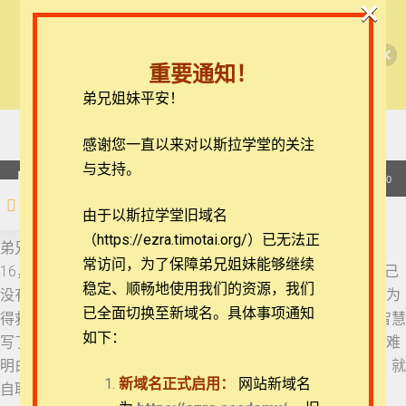
×
🎉每月恩典课程，凭优惠码“grace&faith”享学
【西罗亚池灵修】彼得后书
06 彼得后书 1:16-18
费半价！🎉
重要通知！
查看课程
弟兄姐妹平安！
07 彼得后书 1:19-21
彼得后书每日灵修
19 彼得后书 3:14-16
在线客服
感谢您一直以来对以斯拉学堂的关注
08 彼得后书 2:1-3
ezrahall@timotai.org
与支持。
音
00:00
00:00
频
注册
登录
由于以斯拉学堂旧域名
09 彼得后书 2:4-7
播
（https://ezra.timotai.org/）已无法正
首页
课程
每日读经/灵修
【西罗亚池灵修】彼得后书
放
弟兄姐妹平安。我们今天来一起思想的经文是彼得后书3:14-
常访问，
为了保障弟兄姐妹能够继续
器
16，14 亲爱的弟兄啊，你们既盼望这些事，就当殷勤，使自己
10 彼得后书 2:8-10
稳定、顺畅地使用我们的资源，我们
没有玷污，无可指摘，安然见主。 15 并且要以我主长久忍耐为
已全面切换至新域名。具体事项通知
得救的因由，就如我们所亲爱的兄弟保罗，照着所赐给他的智慧
11 彼得后书 2:10-12
如下：
写了信给你们。 16 他一切的信上也都是讲论这事。信中有些难
团体报名及课程定制咨询：ezrahall@timotai.org
明白的，那无学问、不坚固的人强解，如强解别的经书一样，就
新域名正式启用：
网站新域名
自取沉沦。
12 彼得后书 2:13-16