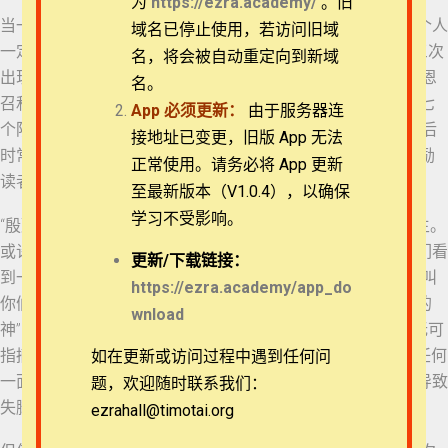
为
https://ezra.academy/
。旧
当一个人真实地盼望有义居在其中的新天新地时，彼得说这个人
退换政策
域名已停止使用，若访问旧域
13 彼得后书 2:17-19
一定应该有相应的行动——“殷勤”。他很喜欢“殷勤”这个字，三次
名，将会被自动重定向到新域
出现在书信中，先是鼓励信徒“应当更加殷勤，使你们所蒙的恩
隐私策略
名。
召和拣选坚定不移”（彼得后书1:10），完成从信心到爱心的七
App
必须更新：
由于服务器连
14 彼得后书 2:20-22
个阶段的蜕变。然后是自己“要尽心竭力，使你们在我去世以后
常见问题
接地址已变更，旧版 App 无法
时常记念这些事”（彼得后书1:15）。在书信结尾，他再次鼓励
正常使用。请务必将 App 更新
15 彼得后书 3:1-4
读者们“殷勤”，践行前文中的自勉。
APP下载
至最新版本（V1.0.4），以确保
学习不受影响。
“殷勤”的结果是外在“没有玷污，无可指摘”，内在“安然”地见主。
联系我们
16 彼得后书 3:5-7
或许将彼得这里的教导与犹大书最后的祝福结合，可以让我们看
更新/
下载链接：
到一幅更加完整的图画。因为那里说“那能保守你们不失脚、叫
关于我们
https://ezra.academy/app_do
你们无瑕无疵、欢欢喜喜站在他荣耀之前的我们的救主独一的
17 彼得后书 3:8-10
wnload
神”（犹大书24）。一方面是人的殷勤来“使自己没有玷污，无可
指摘”，另一方面是神的保守“叫你们无瑕无疵”。过度地强调任何
如在更新或访问过程中遇到任何问
18 彼得后书 3:10-13
一面、忽视另外一面，都会像不能平衡左右脚走路一样，会导致
题，欢迎随时联系我们：
失脚。
ezrahall@timotai.org
Copyright © 2022-2026 Timothy Training International,
19 彼得后书 3:14-16
NFP