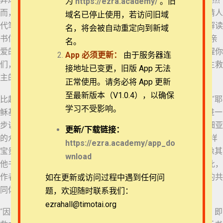
为
https://ezra.academy/
。旧
而，这只是猜测，并没有确凿的证据。无论彼得后书是彼得请人
退换政策
域名已停止使用，若访问旧域
代笔而作，还是有人假借使徒彼得之名而作，都不影响我们解读
名，将会被自动重定向到新域
06 彼得后书 1:16-18
书信本身的内容，因为作者已经在信中明确了其写作意图：“亲
隐私策略
名。
爱的弟兄啊，我现在写给你们的是第二封信。这两封都是提醒你
App
必须更新：
由于服务器连
07 彼得后书 1:19-21
们，激发你们诚实的心，叫你们记念圣先知预先所说的话和主救
常见问题
接地址已变更，旧版 App 无法
主的命令，就是使徒所传给你们的”（彼得后书3:1-2）。
正常使用。请务必将 App 更新
APP下载
08 彼得后书 2:1-3
至最新版本（V1.0.4），以确保
比起前书，作者除了称呼自己是“耶稣基督的使徒”，他增加了“耶
学习不受影响。
稣基督仆人”，与犹大书的作者自称“耶稣基督仆人”一致。这进一
联系我们
步说明了二者之间微妙的关联。比起前书中读者群体是小亚细亚
09 彼得后书 2:4-7
更新/
下载链接：
的众教会，后书中没有特定的地理区域，只是“与我们同得一样
关于我们
https://ezra.academy/app_do
宝贵信心的人”。但作者没有说明“我们”是谁，问安中也没有像其
wnload
10 彼得后书 2:8-10
他书信结尾一样提到共同问安、或送信人、代笔人。尽管如此，
作者需要让读者们知道他们加入的是一个以主耶稣基督为首的共
如在更新或访问过程中遇到任何问
11 彼得后书 2:10-12
同体，他在书信中的观点并非代表他自己。
题，欢迎随时联系我们：
ezrahall@timotai.org
Copyright © 2022-2026 Timothy Training International,
“因我们的神和救主耶稣基督之义”也可以翻译为“因我们的神，即
NFP
12 彼得后书 2:13-16