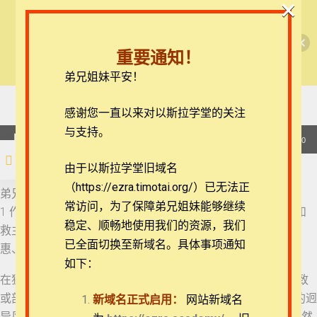
×
🎉每月恩典课程，凭优惠码“grace&faith”享学
【西罗亚池灵修】彼得后书
费半价！🎉
重要通知！
查看课程
弟兄姐妹平安！
彼得后书每日灵修
01 彼得后书 1:1-2
在线客服
感谢您一直以来对以斯拉学堂的关注
ezrahall@timotai.org
与支持。
01 彼得后书 1:1-2
音
00:00
00:00
频
注册
登录
由于以斯拉学堂旧域名
播
02 彼得后书 1:3-4
（https://ezra.timotai.org/）已无法正
首页
课程
每日读经/灵修
【西罗亚池灵修】彼得后书
放
弟兄姐妹平安。我们今天来一起思想的经文是彼得后书1:1-2，
常访问，
为了保障弟兄姐妹能够继续
器
1 作耶稣基督仆人和使徒的西门·彼得，写信给那因我们的神和
03 彼得后书 1:5-7
稳定、顺畅地使用我们的资源，我们
救主耶稣基督之义，与我们同得一样宝贵信心的人： 2 愿恩
已全面切换至新域名。具体事项通知
惠、平安因你们认识神和我们主耶稣，多多地加给你们！
如下：
04 彼得后书 1:8-11
在犹大书的25节经文中，有至少15节与彼得后书几乎完全一致
团体报名及课程定制咨询：ezrahall@timotai.org
或部分一致。因此有学者鉴于彼得前书和后书在希腊文法上的迥
新域名正式启用：
网站新域名
05 彼得后书 1:12-15
异风格，主张前书是由“送信人”西拉代笔，后书是犹大代笔。然