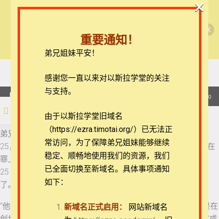
×
🎉每月恩典课程，凭优惠码“grace&faith”享学
【西罗亚池灵修】彼得前书
费半价！🎉
22 彼得前书 2:17-20
重要通知！
查看课程
弟兄姐妹平安！
彼得前书每日灵修
23 彼得前书 2:21-23
24 彼得前书 2:24-25
在线客服
感谢您一直以来对以斯拉学堂的关注
ezrahall@timotai.org
与支持。
24 彼得前书 2:24-25
音
00:00
00:00
频
注册
登录
由于以斯拉学堂旧域名
播
25 彼得前书 3:1-2
（https://ezra.timotai.org/）已无法正
首页
课程
每日读经/灵修
【西罗亚池灵修】彼得前书
放
弟兄姐妹平安。我们今天来一起思想的经文是彼得前书2:24-
常访问，
为了保障弟兄姐妹能够继续
器
25，24 他被挂在木头上，亲身担当了我们的罪，使我们既然在
26 彼得前书 3:3-6
稳定、顺畅地使用我们的资源，我们
罪上死，就得以在义上活。因他受的鞭伤，你们便得了医治。
已全面切换至新域名。具体事项通知
25 你们从前好象迷路的羊，如今却归到你们灵魂的牧人监督
如下：
了。
27 彼得前书 3:7
团体报名及课程定制咨询：ezrahall@timotai.org
“他被挂在木头上”中的“木头”在原文中有“树木”的意思，特别是在
新域名正式启用：
网站新域名
28 彼得前书 3:8-9
创世记中2:17，用在了“分别善恶树”和“生命树”上。这个“木头”或