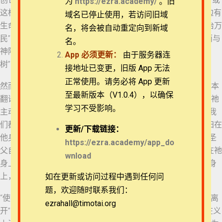
为
https://ezra.academy/
。旧
这棵“生命树”再次出现在了启示录最后一章，“在河这边与那边有
退换政策
域名已停止使用，若访问旧域
生命树，结十二样果子，每月都结果子，树上的叶子乃为医治万
名，将会被自动重定向到新域
29 彼得前书 3:10-12
民”（启示录22:2）。因此，人因为吃“分别善恶树”上的果子而与
隐私策略
名。
神隔绝、与罪结合，“亲身担当了我们的罪”的主被挂在“生命
App
必须更新：
由于服务器连
30 彼得前书 3:13-
树”，成为了我们的医治。
常见问题
15a
接地址已变更，旧版 App 无法
正常使用。请务必将 App 更新
然而，在原文中没有一个“被挂在”的被动语态，比如吕正中译本
APP下载
31 彼得前书 3:15b-
至最新版本（V1.0.4），以确保
翻译为“他以自己的身体在木架上亲自背上我们的罪”，强调了祂
17
学习不受影响。
主动的作为。这节经文以以赛亚书53章为背景，其中53:6说“我
联系我们
们都如羊走迷，各人偏行己路。耶和华使我们众人的罪孽都归在
32 彼得前书 3:18
更新/
下载链接：
他身上”。因此，主动作为的不仅是圣子耶稣基督，也是出于圣
关于我们
https://ezra.academy/app_do
父自己。如果说被动语态的话，应该是我们的罪被耶和华归在祂
wnload
33 彼得前书 3:19-20
身上。这个画面就好像“亚伯拉罕把燔祭的柴放在他儿子以撒身
上，自己手里拿着火与刀，于是二人同行”（创世记22:6）。
如在更新或访问过程中遇到任何问
34 彼得前书 3:21-22
题，欢迎随时联系我们：
“使我们既然在罪上死，就得以在义上活”在原文中的“死”强调“离
ezrahall@timotai.org
Copyright © 2022-2026 Timothy Training International,
开”的意思，因此“在罪上死”是“从与罪的结合中离开”，转向“在义
NFP
35 彼得前书 4:1-2