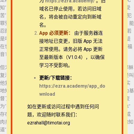
为
https://ezra.academy/
。旧
知”变为“知道”呢？彼得说要通过在逼迫的环境中行善。“行善受
退换政策
域名已停止使用，若访问旧域
苦”是他后文不断提到的概念，比如彼得前书2:20，“你们若因犯
名，将会被自动重定向到新域
26 彼得前书 3:3-6
罪受责打，能忍耐，有甚么可夸的呢？但你们若因行善受苦，能
隐私策略
名。
忍耐，这在神看是可喜爱的。”还有彼得前书3:17，“神的旨意若
App
必须更新：
由于服务器连
27 彼得前书 3:7
是叫你们因行善受苦，总强如因行恶受苦。”显然，彼得说信徒
常见问题
接地址已变更，旧版 App 无法
在世上是要受苦的，毕竟主耶稣说“在世上你们有苦难”（约翰福
正常使用。请务必将 App 更新
音16:33），但彼得更关心的是他们究竟是否是因“行恶受苦”。
APP下载
28 彼得前书 3:8-9
至最新版本（V1.0.4），以确保
学习不受影响。
但为什么让“无知”变为“知道”不是教导，而是“行善”呢？当主耶稣
联系我们
复活之后，彼得面对那些“无知”的犹太人说，“这耶稣，神已经叫
29 彼得前书 3:10-12
更新/
下载链接：
他复活了，我们都为这事作见证。……故此，以色列全家当确实
关于我们
https://ezra.academy/app_do
地知道，你们钉在十字架上的这位耶稣，神已经立他为主，为基
wnload
30 彼得前书 3:13-
督了”（彼得前书2:32,36）。耶稣的复活使那些听者由“无知”变
15a
为“确实地知道”。主耶稣作为教会的元首升天，信徒作为“身体”
如在更新或访问过程中遇到任何问
31 彼得前书 3:15b-
存在世间必须要通过行善来让祂的复活，成为肉眼可见的“道成
题，欢迎随时联系我们：
17
肉身”，“在上的君王”、“君王所派罚恶赏善的臣宰”方能“确实地知
ezrahall@timotai.org
Copyright © 2022-2026 Timothy Training International,
道”，才可以“止住糊涂人的无知”。
NFP
32 彼得前书 3:18