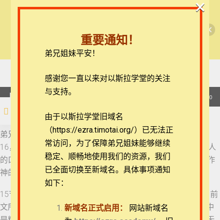
×
🎉每月恩典课程，凭优惠码“grace&faith”享学
【西罗亚池灵修】彼得前书
费半价！🎉
19 彼得前书 2:12
重要通知！
查看课程
弟兄姐妹平安！
彼得前书每日灵修
20 彼得前书 2:13-14
21 彼得前书 2:15-16
在线客服
感谢您一直以来对以斯拉学堂的关注
ezrahall@timotai.org
与支持。
21 彼得前书 2:15-16
音
00:00
00:00
频
注册
登录
由于以斯拉学堂旧域名
播
22 彼得前书 2:17-20
（https://ezra.timotai.org/）已无法正
首页
课程
每日读经/灵修
【西罗亚池灵修】彼得前书
放
弟兄姐妹平安。我们今天来一起思想的经文是彼得前书2:15-
常访问，
为了保障弟兄姐妹能够继续
器
16，15 因为神的旨意原是要你们行善，可以堵住那胡涂无知人
23 彼得前书 2:21-23
稳定、顺畅地使用我们的资源，我们
的口。16 你们虽是自由的，却不可借着自由遮盖恶毒，总要作
已全面切换至新域名。具体事项通知
神的仆人。
如下：
24 彼得前书 2:24-25
15节直译为“因为这神的旨意：以行善来止住糊涂人的无知”。前
团体报名及课程定制咨询：ezrahall@timotai.org
文所说的“在上的君王”、“君王所派罚恶赏善的臣宰”在彼得眼中
新域名正式启用：
网站新域名
25 彼得前书 3:1-2
是糊涂人，他们逼迫信徒是出于无知。但如何可以让他们从“无