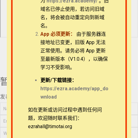
为
https://ezra.academy/
。旧
过程（二）| 16:52 |
退换政策
域名已停止使用，若访问旧域
17分钟
名，将会被自动重定向到新域
第六课：约拿书导言
｜28:32｜
隐私策略
名。
28分钟
App
必须更新：
由于服务器连
第七课：约拿书释经
常见问题
｜24:02｜
接地址已变更，旧版 App 无法
24分钟
正常使用。请务必将 App 更新
APP下载
第八课：约拿书应用
至最新版本（V1.0.4），以确保
｜28:41｜
学习不受影响。
29分钟
联系我们
第九课：阿摩司书导
暂无评论
更新/
下载链接：
论 ｜10:18｜
关于我们
https://ezra.academy/app_do
10分钟
发表评论
wnload
第十课：阿摩司书
1:2-2:3｜24:53｜
25分钟
如在更新或访问过程中遇到任何问
第十一课：阿摩司书
题，欢迎随时联系我们：
2:4-16 ｜27:40｜
ezrahall@timotai.org
Copyright © 2022-2026 Timothy Training International,
28分钟
NFP
第十二课：阿摩司书