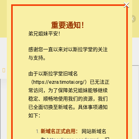
×
和侵权行为。个人选课
请勿公开放映，如需集
🎉每月恩典课程，凭优惠码“grace&faith”享学
小先知书上集（盖瑞·史密斯博士）
体学习请联系：
ezrahall@timotai.org
费半价！🎉
重要通知！
查看课程
弟兄姐妹平安！
小先知书（上）
第一课：先知书学习目标｜
在线客服
感谢您一直以来对以斯拉学堂的关注
10:00｜
ezrahall@timotai.org
与支持。
第一课：先知书学习
目标｜10:00｜
注册
登录
10分钟
由于以斯拉学堂旧域名
第二课：先知传讲神
（https://ezra.timotai.org/）已无法正
话语的理论基础｜
首页
课程
旧约
小先知书上集（盖瑞·史密斯博士）
23:00｜
常访问，
为了保障弟兄姐妹能够继续
23分钟
第三课：改变的社会
稳定、顺畅地使用我们的资源，我们
过程｜25:26｜
已全面切换至新域名。具体事项通知
25分钟
如下：
第四课：内化到社会
过程（一） | 27:48 |
团体报名及课程定制咨询：ezrahall@timotai.org
28分钟
新域名正式启用：
网站新域名
第五课：内化的社会