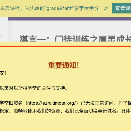
恩典课程，凭优惠码“grace&faith”享学费半价！🎉
查看课
【粵語】以生命影響生命的門徒訓練
導言一：门徒训练之属灵成
訓練
重要通知！
安！
以来对以斯拉学堂的关注与支持。
题
联系我们
旧域名（https://ezra.timotai.org/）已无法正常访问，
为了
稳定、顺畅地使用我们的资源，我们已全面切换至新域名。具体
载
关于我们