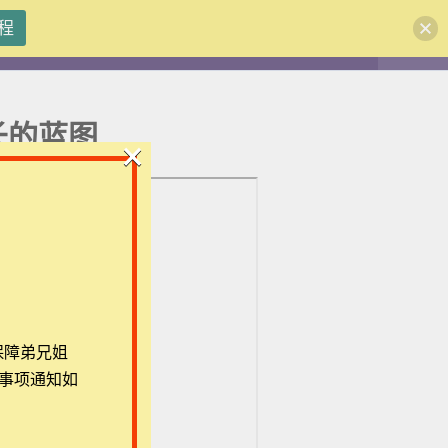
程
注册
登录
长的蓝图
×
团体报名及课程定制咨询：ezrahall@timotai.org
保障弟兄姐
事项通知如