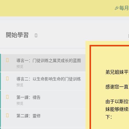
🎉每月
在线客服
ezrahall@timotai.org
開始學習
首页
课程
免费课程
【粵語】以生命影響生命的門徒
導言一：门徒训练之属灵成长的蓝图
弟兄姐妹平
導言二：以生命影响生命的门徒训练
感谢您一直
第一課：禱告
退换政策
常见问
由于以斯拉学堂
妹能够继续
隐私策略
APP下
第二課：靈修
下：