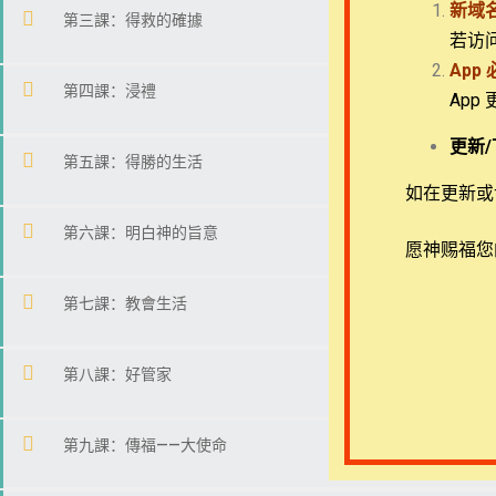
新域
第三課：得救的確據
若访
App
第四課：浸禮
App
Copyright © 2022-2026 Timothy Training Internat
更新/
第五課：得勝的生活
如在更新或访
第六課：明白神的旨意
愿神赐福您
第七課：教會生活
第八課：好管家
第九課：傳福——大使命