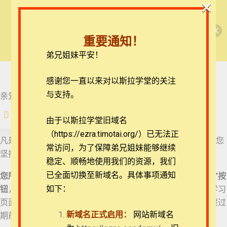
×
🎉每月恩典课程，凭优惠码“grace&faith”享学
以赛亚书（奥斯华博士）
费半价！🎉
重要通知！
查看课程
弟兄姐妹平安！
课前必读
如何获得“完课证书”
在线客服
感谢您一直以来对以斯拉学堂的关注
ezrahall@timotai.org
与支持。
如何获得“完课证书”
亲爱的学员，
注册
登录
很高兴能够在这个课程里遇见您！
由于以斯拉学堂旧域名
课程简介
（https://ezra.timotai.org/）已无法正
首页
课程
旧约
以赛亚书（奥斯华博士）
凡是有完课记录的学员都将得到一个电子“
完课证书
”，为了对您
常访问，
为了保障弟兄姐妹能够继续
坚持完成课程的学习表示鼓励，也让您能够留有纪念。
阅读书目
稳定、顺畅地使用我们的资源，我们
已全面切换至新域名。具体事项通知
您所需要做的就是
：在每完成一课的学习之后，
点击“已完成”按
如下：
钮
，即可在系统中留下学习记录。在课程学习达到80%后，学习
版权声明：课程中的所
有视频均受版权保护，
团体报名及课程定制咨询：ezrahall@timotai.org
页面上会出现
“完成课程”
按钮，在完成所有课程学习后或课程过
严禁翻录及下载等盗版
和侵权行为。个人选课
新域名正式启用：
网站新域名
期前
点击“完成课程”
，就可以获得完课证书。
请勿公开放映，如需集