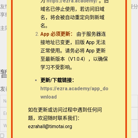
体学习请联系：
为
https://ezra.academy/
。旧
ezrahall@timotai.org
友情提醒：请尊重版权，自己的账号仅供自己学习使用，不要分
退换政策
域名已停止使用，若访问旧域
享给其他人。
课程开始
名，将会被自动重定向到新域
隐私策略
名。
主同在！
App
必须更新：
由于服务器连
常见问题
接地址已变更，旧版 App 无法
第一课
正常使用。请务必将 App 更新
APP下载
至最新版本（V1.0.4），以确保
第二课
学习不受影响。
暂无评论
联系我们
更新/
下载链接：
第三课
关于我们
https://ezra.academy/app_do
发表评论
wnload
第四课
如在更新或访问过程中遇到任何问
题，欢迎随时联系我们：
第五课
ezrahall@timotai.org
Copyright © 2022-2026 Timothy Training International,
NFP