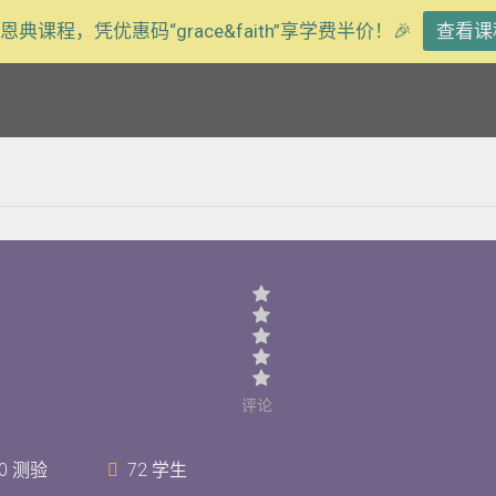
恩典课程，凭优惠码“grace&faith”享学费半价！🎉
查看课
评论
0 测验
72 学生