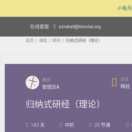
🎉每月
在线客服
ezrahall@timotai.org
首页
课程
释经
归纳式研经（理论）
目录
教师
释经
管理员A
归纳式研经（理论）
183 天
中阶
29 节课