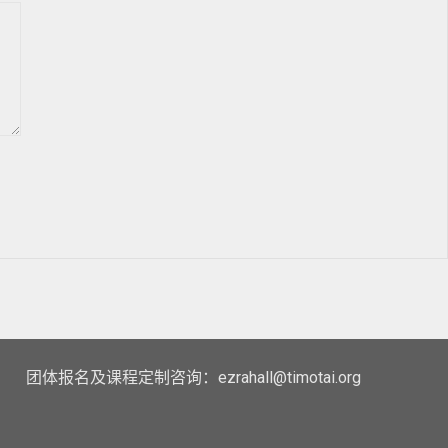
团体报名及课程定制咨询：ezrahall@timotai.org