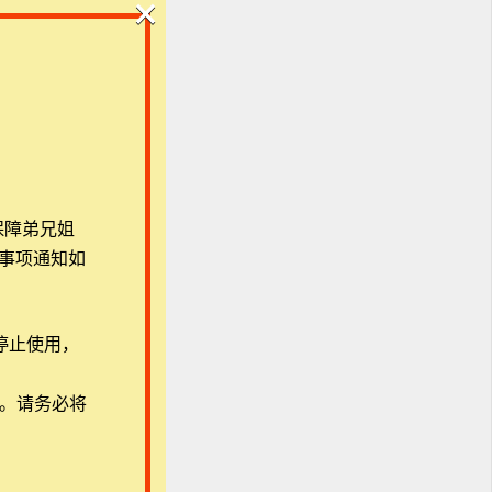
×
法。
二
升
保障弟兄姐
同
事项通知如
停止使用，
用。请务必将
生荣
究