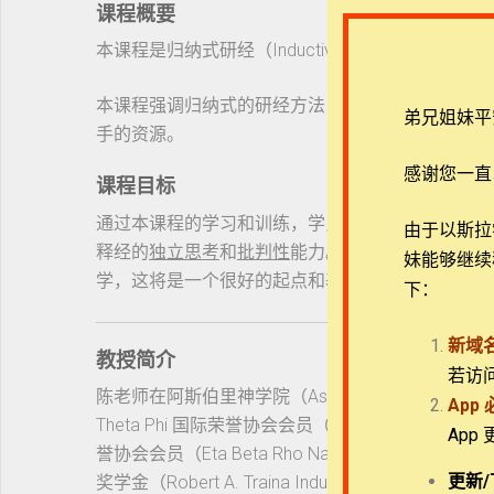
课程概要
本课程是归纳式研经（Inductive Bible St
本课程强调归纳式的研经方法，以及直接的、独立
弟兄姐妹平
手的资源。
感谢您一直
课程目标
通过本课程的学习和训练，学员将在
归纳式研经
上
由于以斯拉学堂
释经的
独立思考
和
批判性
能力。对于更关注牧养实
妹能够继续
学，这将是一个很好的起点和基础。
下：
新域
教授简介
若访
陈老师在阿斯伯里神学院（Asbury Theologica
App
Theta Phi 国际荣誉协会会员（International Hono
App
誉协会会员（Eta Beta Rho National Honor Society
更新/
奖学金（Robert A. Traina Inductive Bible Study Sc