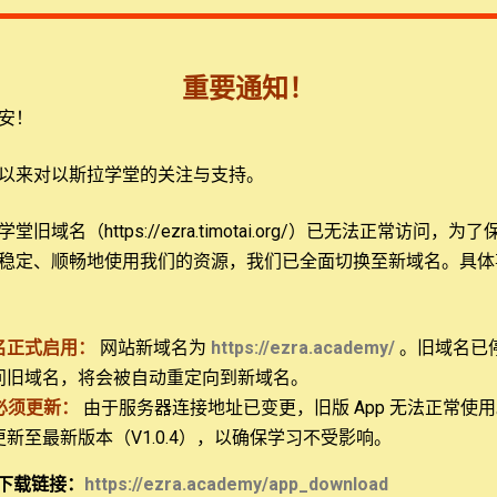
udy，简称IBS）的进阶课程，其主要目的是让学员学习系统的归纳研经方
重要通知！
的圣经研究。在第一手的圣经学习之后，才使用注释书等作为第
安！
以来对以斯拉学堂的关注与支持。
有收获：学会一个观察、解释和应用经文的系统，从而训练和提
旧域名（https://ezra.timotai.org/）已无法正常访问，
为了
践的同学，这是一个释经的完整系统；对于希望进深研究圣经的
稳定、顺畅地使用我们的资源，我们已全面切换至新域名。具体
名正式启用：
网站新域名为
https://ezra.academy/
。旧域名已
问旧域名，将会被自动重定向到新域名。
l Seminary）获得道学硕士，现正在攻读神学博士。在学期间，获得
必须更新：
由于服务器连接地址已变更，旧版 App 无法正常使
r Society of Theta Phi）、Eta Beta Rho国家希伯来语言和文化学
 更新至最新版本（V1.0.4），以确保学习不受影响。
 of Students of Hebrew Language and Culture）、归纳式圣经研
下载链接：
https://ezra.academy/app_download
holarship）。