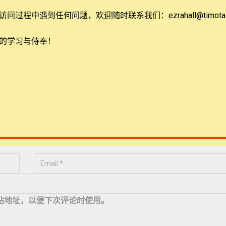
问过程中遇到任何问题，欢迎随时联系我们：ezrahall@timotai.
的学习与侍奉！
话语方面得到了很多，无论是在个人研读上，还是在日常讲到上
定的方向，非常感谢老师的教导与帮助，盼望能学到更多的课程
站地址，以便下次评论时使用。