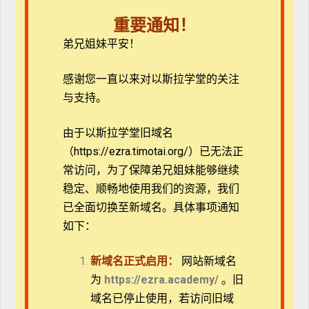
重要通知！
讲师简介
弟兄姐妹平安！
延玲珍老师与夫婿邱维超医师育有一女二男，多年来从
感谢您一直以来对以斯拉学堂的关注
事婚姻家庭事工，在海内外带领恩爱夫妻营、活力婚姻
与支持。
夫妻营、开办各类讲座及研习会，也在中华福音神学院
推广教育处、台湾灵粮教牧宣教神学院授课，讲授夫妻
由于以斯拉学堂旧域名
成长、婚前婚后亲子教育与辅导、家庭风暴的关怀等课
（https://ezra.timotai.org/）已无法正
程。并与夫婿开发华人界首创「婚前、婚姻导友」教
常访问，
为了保障弟兄姐妹能够继续
材，协助教会培训「婚姻导友」，建立家庭事奉团队。
稳定、顺畅地使用我们的资源，我们
曾获聘好消息电视台家庭事工部创部主任，开设家庭关
已全面切换至新域名。具体事项通知
怀专线，于「幸福学堂」主持数十集各类家庭节目及
「幸福来敲门」来宾专家，亦为救恩之声电台「幸福好
如下：
家在」主持人及中广电台流行网专访家庭导师。
新域名正式启用：
网站新域名
延老师教育背景
为
https://ezra.academy/
。旧
域名已停止使用，若访问旧域