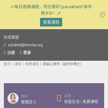
🎉每月恩典课程，凭优惠码“grace&faith”享学
费半价！🎉
查看课程
在线客服
ezrahall@timotai.org
注册
登录
首页
课程
免费课程
家庭心理学（延玲珍博士）
目录
教师
信徒生活
|
免费课程
管理员 C