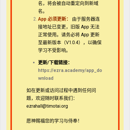
台湾正道福音神学院教牧博士
名，将会被自动重定向到新域
美国加州丰收神学院道学硕士
名。
美国加州丰收神学院家庭辅导硕士
App
必须更新：
由于服务器连
中国高级心理咨询师台湾真爱家庭协会执行长
接地址已变更，旧版 App 无法
婚姻导师学院院长
正常使用。请务必将 App 更新
纽约教育中心汉语网络神学院「家庭事工」系义务主任
至最新版本（V1.0.4），以确保
学习不受影响。
本课程经台湾真爱家庭协会授权使用
更多可查
家庭
心理
學
– Podcast
更新/
下载链接：
https://ezra.academy/app_do
wnload
暂无评论
如在更新或访问过程中遇到任何问
发表评论
题，欢迎随时联系我们：
ezrahall@timotai.org
愿神赐福您的学习与侍奉！