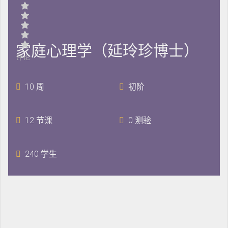
家庭心理学（延玲珍博士）
评论
10 周
初阶
12 节课
0 测验
240 学生