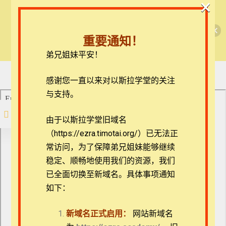
×
和侵权行为。个人选课
请勿公开放映，如需集
🎉每月恩典课程，凭优惠码“grace&faith”享学
出埃及记（霍雅各博士）
体学习请联系：
ezrahall@timotai.org
费半价！🎉
重要通知！
查看课程
弟兄姐妹平安！
出埃及记
1.1 创世记是出埃及记的序言
在线客服
感谢您一直以来对以斯拉学堂的关注
ezrahall@timotai.org
与支持。
1.1 创世记是出埃及记
的序言
注册
登录
20分钟
由于以斯拉学堂旧域名
1.2 五经与亚伯拉罕之
（https://ezra.timotai.org/）已无法正
应许的关系
首页
课程
旧约
出埃及记（霍雅各博士）
15分钟
常访问，
为了保障弟兄姐妹能够继续
1.3 亚伯拉罕之约的意
稳定、顺畅地使用我们的资源，我们
义一
已全面切换至新域名。具体事项通知
16分钟
如下：
2.1 亚伯拉罕之约的意
义二
团体报名及课程定制咨询：ezrahall@timotai.org
17分钟
新域名正式启用：
网站新域名
2.2 出埃及记历史背景