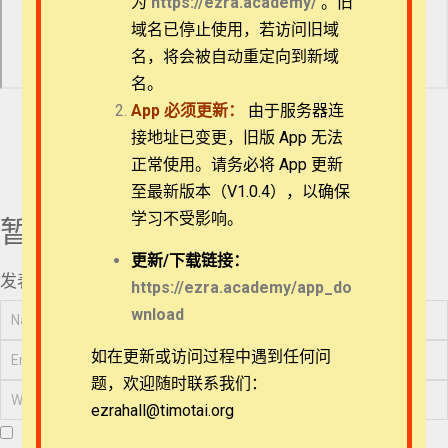
为
https://ezra.academy/
。旧
24分钟
退换政策
域名已停止使用，若访问旧域
名，将会被自动重定向到新域
2.3 两个收生婆的记载
隐私策略
07分钟
名。
App
必须更新：
由于服务器连
3.1 摩西出生
常见问题
接地址已变更，旧版 App 无法
18分钟
正常使用。请务必将 App 更新
APP下载
3.2 摩西逃往米甸与神
至最新版本（V1.0.4），以确保
的作为
学习不受影响。
暂无评论
27分钟
联系我们
3.3 课堂问答
更新/
下载链接：
14分钟
发表评论
关于我们
https://ezra.academy/app_do
wnload
4.1 没有直接证据
22分钟
如在更新或访问过程中遇到任何问
4.2 间接证据
题，欢迎随时联系我们：
25分钟
ezrahall@timotai.org
Copyright © 2022-2026 Timothy Training International,
NFP
5.1 摩西的背景