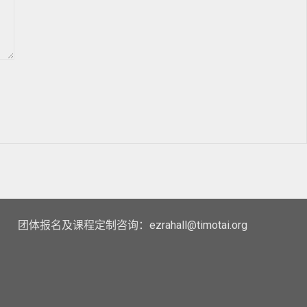
团体报名及课程定制咨询：ezrahall@timotai.org