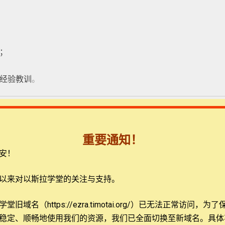
；
经验教训
。
年开始在美国伊利诺伊州的三一神学院任教至今，任教会历史及基督
重要通知！
安！
院校授课，其中有：北园神学院，北方浸信会神学院， 厄巴纳
以来对以斯拉学堂的关注与支持。
及爱荷华大学。
旧域名（https://ezra.timotai.org/）已无法正常访问，
为了
学士与法语学士学位，在三一神学院获教会历史硕士学位及道学
稳定、顺畅地使用我们的资源，我们已全面切换至新域名。具体
学就读时，柯博士获得欧洲历史硕士与博士学位。