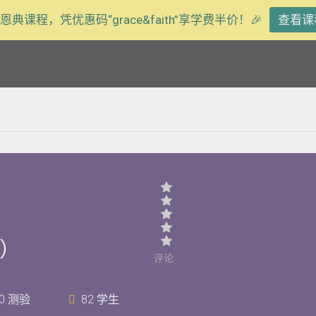
恩典课程，凭优惠码“grace&faith”享学费半价！🎉
查看课
）
评论
0 测验
82 学生