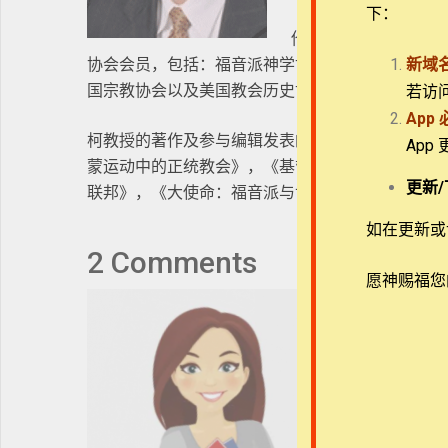
下：
他的专业领域包括：中
协会会员，包括：福音派神学协会，基督教信仰与历
新域
国宗教协会以及美国教会历史协会。
若访
App
柯教授的著作及参与编辑发表的作品有：《从宗教改革
App
蒙运动中的正统教会》，《基督教传统中的历史学家们》
更新/
联邦》，《大使命：福音派与世界宣教史》。他目
如在更新或访
2 Comments
愿神赐福您
202
管理员 C
购买课程后您
敏感词汇，您