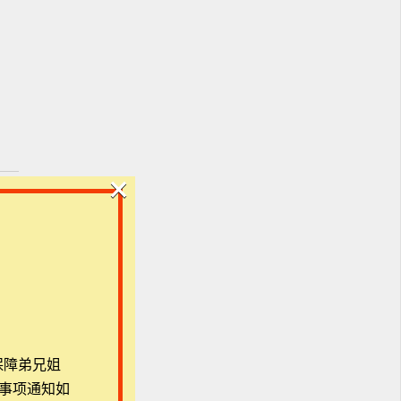
×
教思
神
保障弟兄姐
硕士
事项通知如