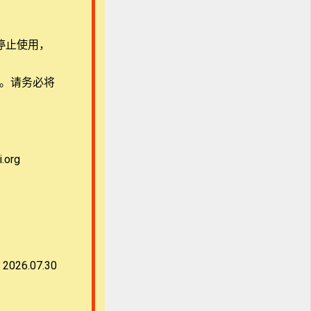
家
美
停止使用，
用。请务必将
院启
教
org
免
2026.07.30