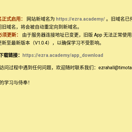
世纪历史，宗教改革，宗教改革后期的改革神学。 柯教授是多
史会议，美国历史协会，16 世纪研究协会，加尔文研究协会，
名正式启用：
网站新域名为
https://ezra.academy/
。旧域名已
问旧域名，将会被自动重定向到新域名。
必须更新：
由于服务器连接地址已变更，旧版 App 无法正常使
经院神学到泛新教主义：雅科斯（1671-1737）与日内瓦学
 更新至最新版本（V1.0.4），以确保学习不受影响。
，《基督教经典90 天》，《认识日内瓦：1564-1864 基督
下载链接：
https://ezra.academy/app_download
前正负责编辑《法国更正派神学：从亨利十四到南特诏书》。
问过程中遇到任何问题，欢迎随时联系我们：ezrahall@timotai.
的学习与侍奉！
2年3月11日
Reply
可以发表评论，我们珍视您用爱心对我们说的诚实话，请注意避
的评论也将会在审核后发布。