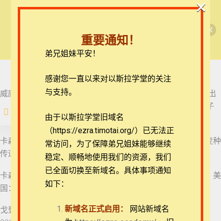
×
🎉每月恩典课程，凭优惠码“grace&faith”享学
哥林多前书（席纳博博士）
费半价！🎉
如何获得“完课证书”
重要通知！
查看课程
弟兄姐妹平安！
课前必读
课程简介
建议阅读
在线客服
感谢您一直以来对以斯拉学堂的关注
ezrahall@timotai.org
与支持。
建议阅读
威廉·贝克等。哥林多前后书。房角石注释丛书，卷15。恩道出
版社，2018。（可在
恩道书房
(链接到外部网站。)
或
恩道电子
注册
登录
由于以斯拉学堂旧域名
书
(链接到外部网站。)
购买）
课程讲义
（https://ezra.timotai.org/）已无法正
首页
课程
新约
哥林多前书（席纳博博士）
卡森。十架与事奉：哥林多前书论领导。张晨歌译。美国：麦种
常访问，
为了保障弟兄姐妹能够继续
传道会，2005。
版权声明：课程中的所
稳定、顺畅地使用我们的资源，我们
有视频均受版权保护，
严禁翻录及下载等盗版
已全面切换至新域名。具体事项通知
卡森。圣灵的大能：哥林多前书第十二至十四章。何刘玲译。美
和侵权行为。个人选课
请勿公开放映，如需集
如下：
国：麦种传道会，2005。
体学习请联系：
团体报名及课程定制咨询：ezrahall@timotai.org
ezrahall@timotai.org
新域名正式启用：
网站新域名
戈登·费依。哥林多前书。陈志文译。美国：麦种传道会，
第一单元