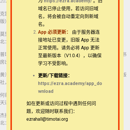
为
https://ezra.academy/
。旧
2020。（
退换政策
域名已停止使用，若访问旧域
克雷格·布鲁姆伯格。国际释经应用系列·哥林多前书（第三
名，将会被自动重定向到新域
版）。台北：国际汉语圣经出版社有限公司，2017。
隐私策略
名。
1.1 课程前言简介
42分钟
App
必须更新：
由于服务器连
莫里斯。丁道尔新约圣经注释·哥林多前书。蒋黄心湄译。台
常见问题
接地址已变更，旧版 App 无法
北：校园书房出版社，1992。
1.2 哥林多城市历史背
景
正常使用。请务必将 App 更新
APP下载
10分钟
普瑞尔。圣经信息系列·哥林多前书。潘秋松译。台北：校园书
至最新版本（V1.0.4），以确保
2.1 哥林多前书 1:1-3
房出版社，1998。
学习不受影响。
联系我们
25分钟
黄浩仪。天道圣经注释·哥林多前书（卷上）。香港：天道出版
更新/
下载链接：
2.2 哥林多前书 1:4-9
社，2002。
关于我们
https://ezra.academy/app_do
14分钟
wnload
何善斌，张达民。天道圣经注释·哥林多前书（卷下）。香港：
3.1 哥林多前书 1:10-
天道出版社，2018。
11
如在更新或访问过程中遇到任何问
18分钟
题，欢迎随时联系我们：
杰拉尔德·布雷。古代基督信仰圣经注释：哥林多前后书。台
3.2 哥林多前书 1:12
ezrahall@timotai.org
Copyright © 2022-2026 Timothy Training International,
北：校园书房出版社，2005。
18分钟
NFP