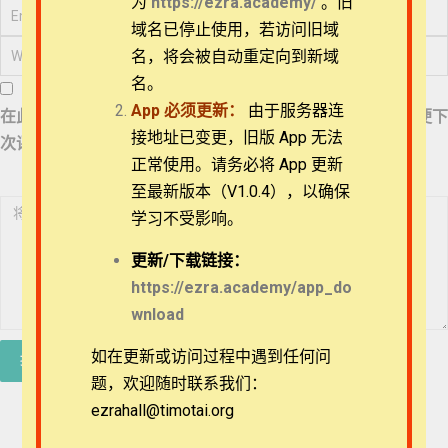
为
https://ezra.academy/
。旧
53_《民数记》21章
略讲之4
退换政策
域名已停止使用，若访问旧域
名，将会被自动重定向到新域
54_《民数记》22章
隐私策略
略讲之1
名。
App
必须更新：
由于服务器连
在此浏览器中保存我的显示名称、邮箱地址和网站地址，以便下
常见问题
55_《民数记》22章
接地址已变更，旧版 App 无法
次评论时使用。
略讲之2
正常使用。请务必将 App 更新
APP下载
至最新版本（V1.0.4），以确保
56_《民数记》22章
略讲之3
学习不受影响。
联系我们
57_《民数记》23章
更新/
下载链接：
略讲之1
关于我们
https://ezra.academy/app_do
wnload
58_《民数记》23章
略讲之2
如在更新或访问过程中遇到任何问
题，欢迎随时联系我们：
59_《民数记》24章
略讲之1
ezrahall@timotai.org
Copyright © 2022-2026 Timothy Training International,
NFP