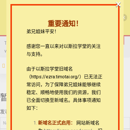
×
46_《民数记》19章
略讲
🎉每月恩典课程，凭优惠码“grace&faith”享学
【圣道伴我行】民数记
费半价！🎉
47_《民数记》20章
重要通知！
略讲之1
查看课程
弟兄姐妹平安！
【圣道伴我行】民数记
48_《民数记》20章
略讲之2
This content is protected, please
login
and enroll course to
在线客服
感谢您一直以来对以斯拉学堂的关注
view this content!
ezrahall@timotai.org
与支持。
49_《民数记》20章
略讲之3
注册
登录
由于以斯拉学堂旧域名
50_《民数记》21章
（https://ezra.timotai.org/）已无法正
首页
课程
每日读经/灵修
【圣道伴我行】民数记
略讲之1
常访问，
为了保障弟兄姐妹能够继续
稳定、顺畅地使用我们的资源，我们
51_《民数记》21章
暂无评论
略讲之2
已全面切换至新域名。具体事项通知
如下：
发表评论
52_《民数记》21章
团体报名及课程定制咨询：ezrahall@timotai.org
略讲之3
新域名正式启用：
网站新域名