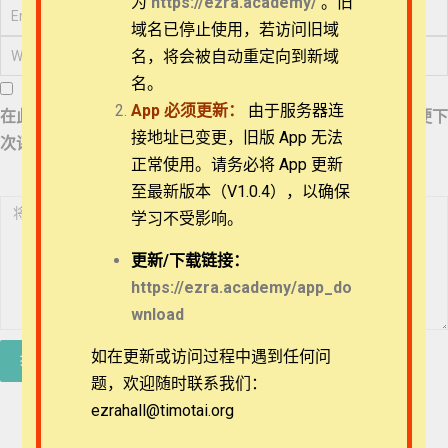
为
https://ezra.academy/
。旧
61_《民数记》25章
略讲
退换政策
域名已停止使用，若访问旧域
名，将会被自动重定向到新域
62_《民数记》26章
隐私策略
略讲
名。
App
必须更新：
由于服务器连
在此浏览器中保存我的显示名称、邮箱地址和网站地址，以便下
常见问题
63_《民数记》27章
接地址已变更，旧版 App 无法
次评论时使用。
略讲之1
正常使用。请务必将 App 更新
APP下载
至最新版本（V1.0.4），以确保
64_《民数记》27章
略讲之2
学习不受影响。
联系我们
65_《民数记》28章
更新/
下载链接：
略讲
关于我们
https://ezra.academy/app_do
wnload
66_《民数记》29章
略讲
如在更新或访问过程中遇到任何问
题，欢迎随时联系我们：
67_《民数记》30章
略讲
ezrahall@timotai.org
Copyright © 2022-2026 Timothy Training International,
NFP