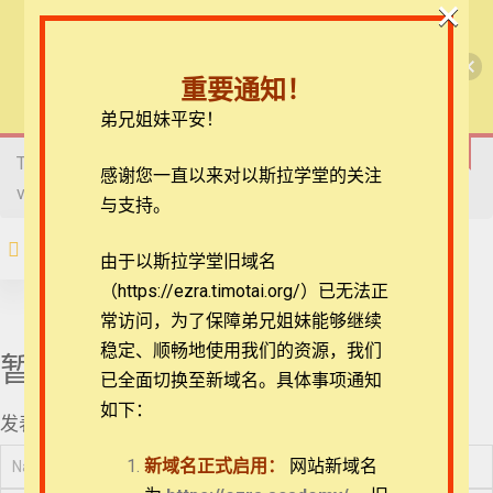
×
54_《民数记》22章
略讲之1
🎉每月恩典课程，凭优惠码“grace&faith”享学
【圣道伴我行】民数记
费半价！🎉
55_《民数记》22章
重要通知！
略讲之2
查看课程
弟兄姐妹平安！
【圣道伴我行】民数记
56_《民数记》22章
略讲之3
This content is protected, please
login
and enroll course to
在线客服
感谢您一直以来对以斯拉学堂的关注
view this content!
ezrahall@timotai.org
与支持。
57_《民数记》23章
略讲之1
注册
登录
由于以斯拉学堂旧域名
58_《民数记》23章
（https://ezra.timotai.org/）已无法正
首页
课程
每日读经/灵修
【圣道伴我行】民数记
略讲之2
常访问，
为了保障弟兄姐妹能够继续
稳定、顺畅地使用我们的资源，我们
59_《民数记》24章
暂无评论
略讲之1
已全面切换至新域名。具体事项通知
如下：
发表评论
60_《民数记》24章
团体报名及课程定制咨询：ezrahall@timotai.org
略讲之2
新域名正式启用：
网站新域名