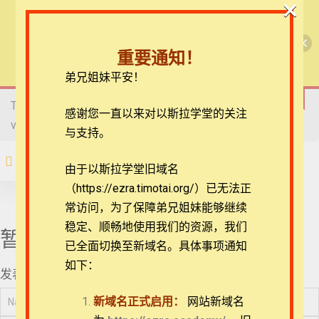
×
20_《民数记》9章略
讲之2
🎉每月恩典课程，凭优惠码“grace&faith”享学
【圣道伴我行】民数记
费半价！🎉
21_《民数记》10章
重要通知！
略讲之1
查看课程
弟兄姐妹平安！
【圣道伴我行】民数记
22_《民数记》10章
略讲之2
This content is protected, please
login
and enroll course to
在线客服
感谢您一直以来对以斯拉学堂的关注
view this content!
ezrahall@timotai.org
与支持。
23_《民数记》11章
略讲之1
注册
登录
由于以斯拉学堂旧域名
24_《民数记》11章
（https://ezra.timotai.org/）已无法正
首页
课程
每日读经/灵修
【圣道伴我行】民数记
略讲之2
常访问，
为了保障弟兄姐妹能够继续
稳定、顺畅地使用我们的资源，我们
25_《民数记》11章
暂无评论
略讲之3
已全面切换至新域名。具体事项通知
如下：
发表评论
26_《民数记》12章
团体报名及课程定制咨询：ezrahall@timotai.org
略讲
新域名正式启用：
网站新域名