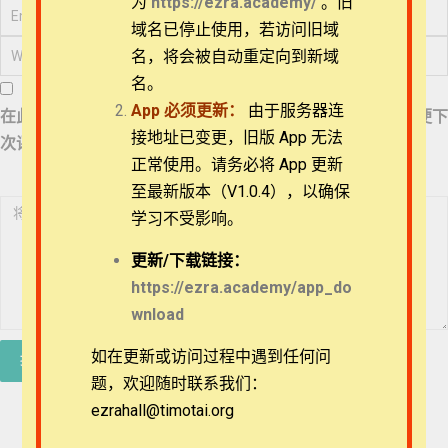
为
https://ezra.academy/
。旧
27_《民数记》13章
略讲之1
退换政策
域名已停止使用，若访问旧域
名，将会被自动重定向到新域
28_《民数记》13章
隐私策略
略讲之2
名。
App
必须更新：
由于服务器连
在此浏览器中保存我的显示名称、邮箱地址和网站地址，以便下
常见问题
29_《民数记》13章
接地址已变更，旧版 App 无法
次评论时使用。
略讲之3
正常使用。请务必将 App 更新
APP下载
至最新版本（V1.0.4），以确保
30_《民数记》14章
略讲之1
学习不受影响。
联系我们
31_《民数记》14章
更新/
下载链接：
略讲之2
关于我们
https://ezra.academy/app_do
wnload
32_《民数记》14章
略讲之3
如在更新或访问过程中遇到任何问
题，欢迎随时联系我们：
33_《民数记》14章
略讲之4
ezrahall@timotai.org
Copyright © 2022-2026 Timothy Training International,
NFP