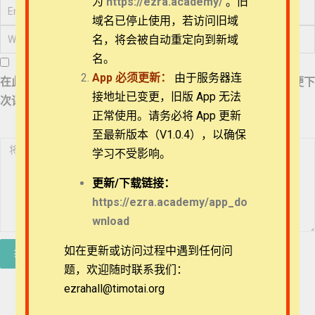
为
https://ezra.academy/
。旧
15_《民数记》7章略
讲之2
退换政策
域名已停止使用，若访问旧域
名，将会被自动重定向到新域
16_《民数记》7章略
隐私策略
讲之3
名。
App
必须更新：
由于服务器连
在此浏览器中保存我的显示名称、邮箱地址和网站地址，以便下
常见问题
17_《民数记》8章略
接地址已变更，旧版 App 无法
次评论时使用。
讲之1
正常使用。请务必将 App 更新
APP下载
至最新版本（V1.0.4），以确保
18_《民数记》8章略
讲之2
学习不受影响。
联系我们
19_《民数记》9章略
更新/
下载链接：
讲之1
关于我们
https://ezra.academy/app_do
wnload
20_《民数记》9章略
讲之2
如在更新或访问过程中遇到任何问
题，欢迎随时联系我们：
21_《民数记》10章
略讲之1
ezrahall@timotai.org
Copyright © 2022-2026 Timothy Training International,
NFP