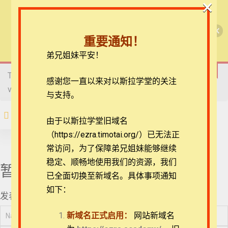
×
08_《民数记》4章略
讲之2
🎉每月恩典课程，凭优惠码“grace&faith”享学
【圣道伴我行】民数记
费半价！🎉
09_《民数记》4章略
重要通知！
讲之3
查看课程
弟兄姐妹平安！
【圣道伴我行】民数记
10_《民数记》5章略
讲之1
This content is protected, please
login
and enroll course to
在线客服
感谢您一直以来对以斯拉学堂的关注
view this content!
ezrahall@timotai.org
与支持。
11_《民数记》5章略
讲之2
注册
登录
由于以斯拉学堂旧域名
12_《民数记》6章略
（https://ezra.timotai.org/）已无法正
首页
课程
每日读经/灵修
【圣道伴我行】民数记
讲之1
常访问，
为了保障弟兄姐妹能够继续
稳定、顺畅地使用我们的资源，我们
13_《民数记》6章略
暂无评论
讲之2
已全面切换至新域名。具体事项通知
如下：
发表评论
14_《民数记》7章略
团体报名及课程定制咨询：ezrahall@timotai.org
讲之1
新域名正式启用：
网站新域名