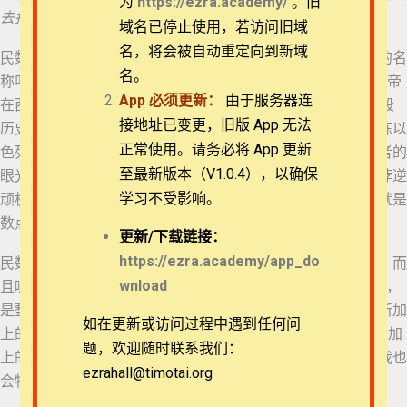
为
https://ezra.academy/
。旧
05_《民数记》3章略
讲之1
去打仗的，你和亚伦要照他们的军队数点。（民1:1-3）
退换政策
域名已停止使用，若访问旧域
名，将会被自动重定向到新域
民数记的书名来自于《七十子译本》，但是它的希伯来原文的名
06_《民数记》3章略
隐私策略
讲之2
名。
称叫“在旷野”，是更好的。因为民数记重点是记载以色列跟上帝
App
必须更新：
由于服务器连
在西奈立约后，后来在旷野漂流38年的历史。我们怎么看这段
常见问题
07_《民数记》4章略
接地址已变更，旧版 App 无法
历史呢？它一方面是以色列的失败，但另一方面又是上帝训练以
讲之1
正常使用。请务必将 App 更新
色列人，让他们走向得胜的记录。所以我们切不可总以失败者的
APP下载
至最新版本（V1.0.4），以确保
眼光读圣经，也看到尽管人有悖逆顽梗，但是主会克服人的悖逆
08_《民数记》4章略
讲之2
学习不受影响。
顽梗，让他自己的精兵能产生出来，所以民数记作为题目，就是
联系我们
数点上帝的精兵，也仍然是大有深意的。
09_《民数记》4章略
更新/
下载链接：
讲之3
关于我们
https://ezra.academy/app_do
民数记的作者显然是摩西，因为书中有关于摩西写书的记载。而
wnload
且呢，通常都认为创、出、利、民、申这5卷被称为摩西五经，
10_《民数记》5章略
讲之1
是整体的记录。当然里面也有编著者凭着圣灵感动和默示，所加
如在更新或访问过程中遇到任何问
上的一些内容。比如12章3节肯定摩西的谦和，应该是编纂者加
题，欢迎随时联系我们：
11_《民数记》5章略
上的内容。当然，这谦和在希伯来文中，也大有深意，后面我也
讲之2
ezrahall@timotai.org
Copyright © 2022-2026 Timothy Training International,
会特别来提到。
NFP