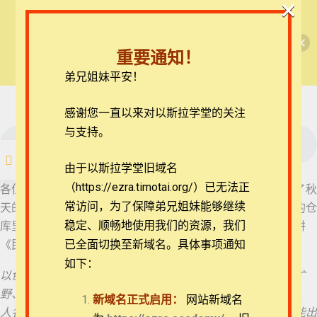
×
🎉每月恩典课程，凭优惠码“grace&faith”享学
【圣道伴我行】民数记
费半价！🎉
重要通知！
查看课程
弟兄姐妹平安！
【圣道伴我行】民数记
01_《民数记》1章略讲之1
* 登录后在页面上点
击“开始学习”按钮免
在线客服
感谢您一直以来对以斯拉学堂的关注
费选课，未注册请先
注册
ezrahall@timotai.org
与支持。
01_《民数记》1章略
讲之1
注册
登录
由于以斯拉学堂旧域名
02_《民数记》1章略
（https://ezra.timotai.org/）已无法正
首页
课程
每日读经/灵修
【圣道伴我行】民数记
各位家人平安！秋天已往，冬天以来，感谢上帝让我们经历了秋
讲之2
常访问，
为了保障弟兄姐妹能够继续
天的丰收，进入到冬藏的季节。希望我们把神的话藏在我们的仓
稳定、顺畅地使用我们的资源，我们
库里面，也成为我们日用的灵粮。从今天开始，我们读和略讲
03_《民数记》1章略
讲之3
《民数记》。请听上帝的圣言，民数记1章1-3节：
已全面切换至新域名。具体事项通知
如下：
04_《民数记》2章略
以色列人出埃及地后，第二年二月初一日，耶和华在西奈的旷
团体报名及课程定制咨询：ezrahall@timotai.org
讲
野、会幕中晓谕摩西说：“你要按以色列全会众的家室、宗族、
新域名正式启用：
网站新域名
人名的数目，计算所有的男丁。凡以色列中，从二十岁以外能出